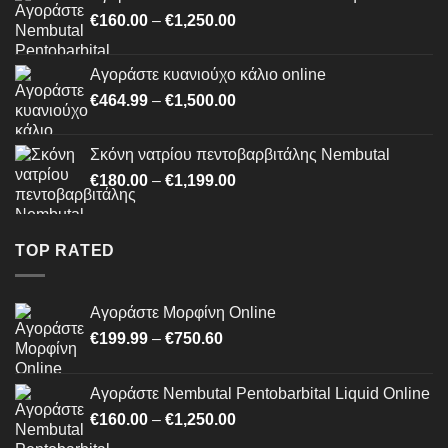
through
Price
€
160.00
–
€
1,250.00
€750.60
range:
€160.00
Αγοράστε κυανιούχο κάλιο online
through
Price
€
464.99
–
€
1,500.00
€1,250.00
range:
€464.99
Σκόνη νατρίου πεντοβαρβιτάλης Nembutal
through
Price
€
180.00
–
€
1,199.00
€1,500.00
range:
€180.00
through
TOP RATED
€1,199.00
Αγοράστε Μορφίνη Online
Price
€
199.99
–
€
750.60
range:
€199.99
Αγοράστε Nembutal Pentobarbital Liquid Online
through
Price
€
160.00
–
€
1,250.00
€750.60
range: