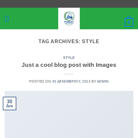
Μετάβαση
Verification: 4181bb23f93f88f9
στο
περιεχόμενο
0
TAG ARCHIVES:
STYLE
STYLE
Just a cool blog post with Images
POSTED ON
30 ΔΕΚΕΜΒΡΊΟΥ, 2013
BY
ADMIN
30
Δεκ