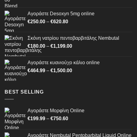
price
τρέχουσα
was:
τιμή
Αγοράστε Desoxyn 5mg online
€189.00.
είναι:
Price
€
250.00
–
€
620.80
€169.00.
range:
€250.00
Σκόνη νατρίου πεντοβαρβιτάλης Nembutal
through
Price
€
180.00
–
€
1,199.00
€620.80
range:
€180.00
Αγοράστε κυανιούχο κάλιο online
through
Price
€
464.99
–
€
1,500.00
€1,199.00
range:
€464.99
through
BEST SELLING
€1,500.00
Αγοράστε Μορφίνη Online
Price
€
199.99
–
€
750.60
range:
€199.99
Αγοράστε Nembutal Pentobarbital Liquid Online