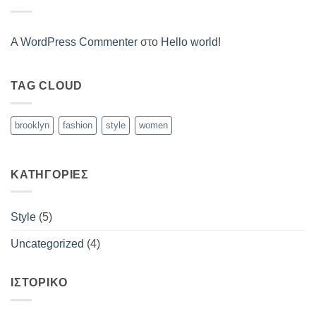
Video
Blog
Post
A WordPress Commenter
στο
Hello world!
TAG CLOUD
brooklyn
fashion
style
women
KΑΤΗΓΟΡΊΕΣ
Style
(5)
Uncategorized
(4)
ΙΣΤΟΡΙΚΌ