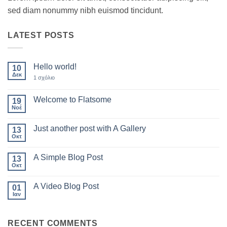
sed diam nonummy nibh euismod tincidunt.
LATEST POSTS
Hello world!
10
Δεκ
στο
1 σχόλιο
Hello
world!
Welcome to Flatsome
19
Νοέ
Δεν
υπάρχουν
σχόλια
Just another post with A Gallery
13
στο
Welcome
Οκτ
Δεν
to
υπάρχουν
Flatsome
σχόλια
A Simple Blog Post
13
στο
Just
Οκτ
Δεν
another
υπάρχουν
post
σχόλια
with
A Video Blog Post
01
στο
A
A
Ιαν
Δεν
Gallery
Simple
υπάρχουν
Blog
σχόλια
Post
στο
RECENT COMMENTS
A