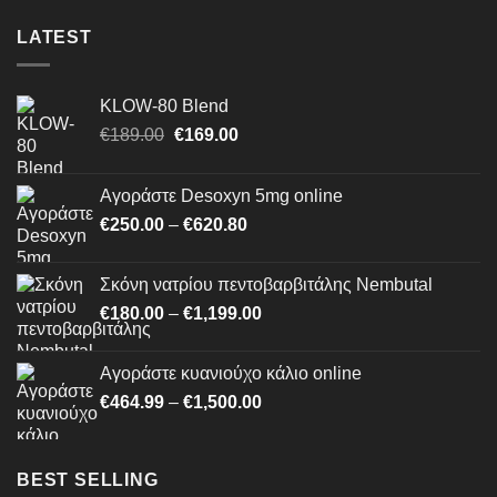
LATEST
KLOW-80 Blend
Original
Η
€
189.00
€
169.00
price
τρέχουσα
was:
τιμή
Αγοράστε Desoxyn 5mg online
€189.00.
είναι:
Price
€
250.00
–
€
620.80
€169.00.
range:
€250.00
Σκόνη νατρίου πεντοβαρβιτάλης Nembutal
through
Price
€
180.00
–
€
1,199.00
€620.80
range:
€180.00
Αγοράστε κυανιούχο κάλιο online
through
Price
€
464.99
–
€
1,500.00
€1,199.00
range:
€464.99
through
BEST SELLING
€1,500.00