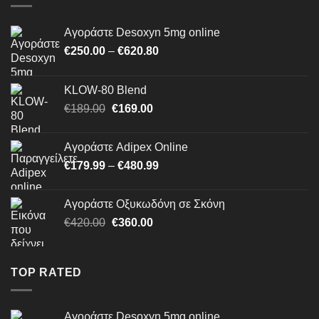
Αγοράστε Desoxyn 5mg online
Price
€
250.00
–
€
620.80
range:
€250.00
KLOW-80 Blend
through
Original
Η
€
189.00
€
169.00
€620.80
price
τρέχουσα
was:
τιμή
Αγοράστε Adipex Online
€189.00.
είναι:
Price
€
179.99
–
€
480.99
€169.00.
range:
€179.99
Αγοράστε Οξυκωδόνη σε Σκόνη
through
Original
Η
€
420.00
€
360.00
€480.99
price
τρέχουσα
was:
τιμή
€420.00.
είναι:
TOP RATED
€360.00.
Αγοράστε Desoxyn 5mg online