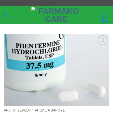
Μετάβαση
Verification: 4181bb23f93f88f9
στο
περιεχόμενο
0
Add to
wishlist
ΑΡΧΙΚΉ ΣΕΛΊΔΑ
/
ΑΠΏΛΕΙΑ ΒΆΡΟΥΣ