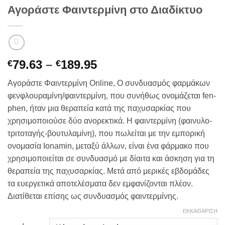
Αγοράστε Φαιντερμίνη στο Διαδίκτυο
Price
79.63
–
189.95
€
€
range:
Αγοράστε Φαιντερμίνη Online, Ο συνδυασμός φαρμάκων
€79.63
φενφλουραμίνη/φαιντερμίνη, που συνήθως ονομάζεται fen-
through
phen, ήταν μια θεραπεία κατά της παχυσαρκίας που
€189.95
χρησιμοποιούσε δύο ανορεκτικά. Η φαιντερμίνη (φαινυλο-
τριτοταγής-βουτυλαμίνη), που πωλείται με την εμπορική
ονομασία Ionamin, μεταξύ άλλων, είναι ένα φάρμακο που
χρησιμοποιείται σε συνδυασμό με δίαιτα και άσκηση για τη
θεραπεία της παχυσαρκίας. Μετά από μερικές εβδομάδες
τα ευεργετικά αποτελέσματα δεν εμφανίζονται πλέον.
Διατίθεται επίσης ως συνδυασμός φαιντερμίνης.
ΕΚΚΑΘΆΡΙΣΗ