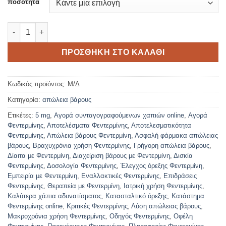
ποσότητα
Αγοράστε Φαιντερμίνη στο Διαδίκτυο ποσότητα
ΠΡΟΣΘΉΚΗ ΣΤΟ ΚΑΛΆΘΙ
Κωδικός προϊόντος:
Μ/Δ
Κατηγορία:
απώλεια βάρους
Ετικέτες:
5 mg
,
Αγορά συνταγογραφούμενων χαπιών online
,
Αγορά
Φεντερμίνης
,
Αποτελέσματα Φεντερμίνης
,
Αποτελεσματικότητα
Φεντερμίνης
,
Απώλεια βάρους Φεντερμίνη
,
Ασφαλή φάρμακα απώλειας
βάρους
,
Βραχυχρόνια χρήση Φεντερμίνης
,
Γρήγορη απώλεια βάρους
,
Δίαιτα με Φεντερμίνη
,
Διαχείριση βάρους με Φεντερμίνη
,
Δισκία
Φεντερμίνης
,
Δοσολογία Φεντερμίνης
,
Έλεγχος όρεξης Φεντερμίνη
,
Εμπειρία με Φεντερμίνη
,
Εναλλακτικές Φεντερμίνης
,
Επιδράσεις
Φεντερμίνης
,
Θεραπεία με Φεντερμίνη
,
Ιατρική χρήση Φεντερμίνης
,
Καλύτερα χάπια αδυνατίσματος
,
Κατασταλτικό όρεξης
,
Κατάστημα
Φεντερμίνης online
,
Κριτικές Φεντερμίνης
,
Λύση απώλειας βάρους
,
Μακροχρόνια χρήση Φεντερμίνης
,
Οδηγός Φεντερμίνης
,
Οφέλη