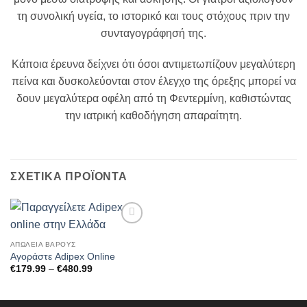
τη συνολική υγεία, το ιστορικό και τους στόχους πριν την
συνταγογράφησή της.
Κάποια έρευνα δείχνει ότι όσοι αντιμετωπίζουν μεγαλύτερη
πείνα και δυσκολεύονται στον έλεγχο της όρεξης μπορεί να
δουν μεγαλύτερα οφέλη από τη Φεντερμίνη, καθιστώντας
την ιατρική καθοδήγηση απαραίτητη.
ΣΧΕΤΙΚΆ ΠΡΟΪΌΝΤΑ
Add to
wishlist
ΑΠΏΛΕΙΑ ΒΆΡΟΥΣ
Αγοράστε Adipex Online
Price
€
179.99
–
€
480.99
range:
€179.99
through
€480.99