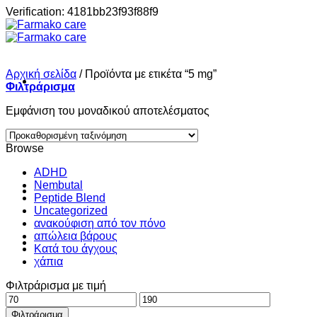
Μετάβαση
Verification: 4181bb23f93f88f9
στο
περιεχόμενο
Αρχική σελίδα
/
Προϊόντα με ετικέτα “5 mg”
Φιλτράρισμα
Εμφάνιση του μοναδικού αποτελέσματος
Σπίτι
Browse
ADHD
Nembutal
Shop
Peptide Blend
Uncategorized
ανακούφιση από τον πόνο
απώλεια βάρους
About
Κατά του άγχους
χάπια
Φιλτράρισμα με τιμή
Contact
Ελάχιστη
Μέγιστη
τιμή
τιμή
Φιλτράρισμα