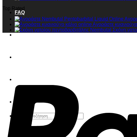
Top Rated
FAQ
Αγορά
Αγοράστε κυανιούχο 
Σκόνη νατρ
Checkout
Cart
Ελληνικά
English
Αναζήτηση
για:
Sign Up