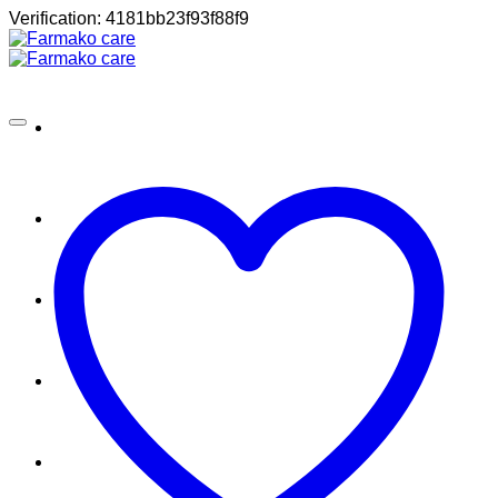
Μετάβαση
Verification: 4181bb23f93f88f9
στο
περιεχόμενο
Σπίτι
Shop
About
Contact