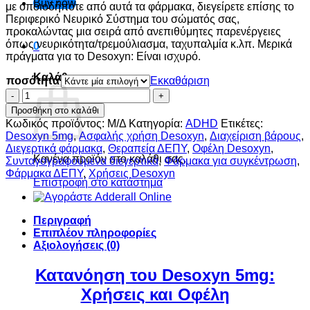
Buy now
με οποιοδήποτε από αυτά τα φάρμακα, διεγείρετε επίσης το
Περιφερικό Νευρικό Σύστημα του σώματός σας,
προκαλώντας μια σειρά από ανεπιθύμητες παρενέργειες
όπως νευρικότητα/τρεμούλιασμα, ταχυπαλμία κ.λπ. Μερικά
0
πράγματα για το Desoxyn: Είναι ισχυρό.
Καλάθι
ποσότητα
Εκκαθάριση
Αγοράστε
Desoxyn
Προσθήκη στο καλάθι
5mg
Κωδικός προϊόντος:
Μ/Δ
Κατηγορία:
ADHD
Ετικέτες:
online
Desoxyn 5mg
,
Ασφαλής χρήση Desoxyn
,
Διαχείριση βάρους
,
ποσότητα
Διεγερτικά φάρμακα
,
Θεραπεία ΔΕΠΥ
,
Οφέλη Desoxyn
,
Κανένα προϊόν στο καλάθι σας.
Συνταγογραφούμενα διεγερτικά
,
Φάρμακα για συγκέντρωση
,
Φάρμακα ΔΕΠΥ
,
Χρήσεις Desoxyn
Επιστροφή στο κατάστημα
Περιγραφή
Επιπλέον πληροφορίες
Αξιολογήσεις (0)
Κατανόηση του Desoxyn 5mg:
Χρήσεις και Οφέλη