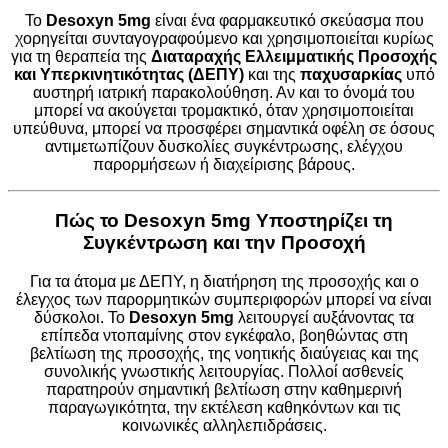
Το
Desoxyn 5mg
είναι ένα φαρμακευτικό σκεύασμα που
χορηγείται συνταγογραφούμενο και χρησιμοποιείται κυρίως
για τη θεραπεία της
Διαταραχής Ελλειμματικής Προσοχής
και Υπερκινητικότητας (ΔΕΠΥ)
και της
παχυσαρκίας
υπό
αυστηρή ιατρική παρακολούθηση. Αν και το όνομά του
μπορεί να ακούγεται τρομακτικό, όταν χρησιμοποιείται
υπεύθυνα, μπορεί να προσφέρει σημαντικά οφέλη σε όσους
αντιμετωπίζουν δυσκολίες συγκέντρωσης, ελέγχου
παρορμήσεων ή διαχείρισης βάρους.
Πώς το Desoxyn 5mg Υποστηρίζει τη
Συγκέντρωση και την Προσοχή
Για τα άτομα με ΔΕΠΥ, η διατήρηση της προσοχής και ο
έλεγχος των παρορμητικών συμπεριφορών μπορεί να είναι
δύσκολοι. Το
Desoxyn 5mg
λειτουργεί αυξάνοντας τα
επίπεδα ντοπαμίνης στον εγκέφαλο, βοηθώντας στη
βελτίωση της προσοχής, της νοητικής διαύγειας και της
συνολικής γνωστικής λειτουργίας. Πολλοί ασθενείς
παρατηρούν σημαντική βελτίωση στην καθημερινή
παραγωγικότητα, την εκτέλεση καθηκόντων και τις
κοινωνικές αλληλεπιδράσεις.