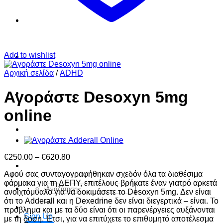
FAQ
Add to wishlist
Checkout
Αρχική σελίδα
/
ADHD
Αγοράστε Desoxyn 5mg
Cart
online
Ελληνικά
Price
€
250.00
–
€
620.80
range:
English
Αφού σας συνταγογραφήθηκαν σχεδόν όλα τα διαθέσιμα
€250.00
φάρμακα για τη ΔΕΠΥ, επιτέλους βρήκατε έναν γιατρό αρκετά
through
Αναζήτηση
ανοιχτόμυαλο για να δοκιμάσετε το Desoxyn 5mg. Δεν είναι
€620.80
για:
ότι το Adderall και η Dexedrine δεν είναι διεγερτικά – είναι. Το
πρόβλημα και με τα δύο είναι ότι οι παρενέργειες αυξάνονται
Sign Up
με τη δόση. Έτσι, για να επιτύχετε το επιθυμητό αποτέλεσμα