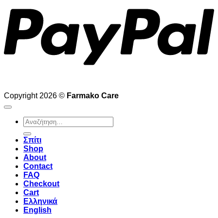
€1,250.00
Copyright 2026 ©
Farmako Care
Αναζήτηση
για:
Σπίτι
Shop
About
Contact
FAQ
Checkout
Cart
Ελληνικά
English