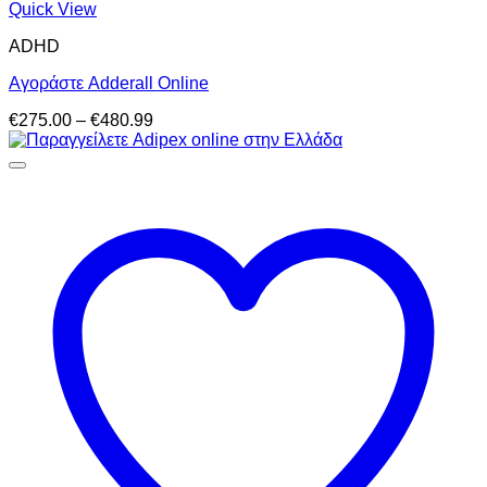
Quick View
ADHD
Αγοράστε Adderall Online
Price
€
275.00
–
€
480.99
range:
€275.00
through
€480.99