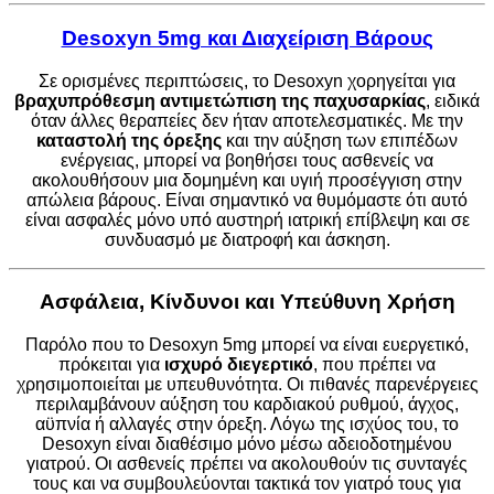
Desoxyn 5mg και Διαχείριση Βάρους
Σε ορισμένες περιπτώσεις, το Desoxyn χορηγείται για
βραχυπρόθεσμη αντιμετώπιση της παχυσαρκίας
, ειδικά
όταν άλλες θεραπείες δεν ήταν αποτελεσματικές. Με την
καταστολή της όρεξης
και την αύξηση των επιπέδων
ενέργειας, μπορεί να βοηθήσει τους ασθενείς να
ακολουθήσουν μια δομημένη και υγιή προσέγγιση στην
απώλεια βάρους. Είναι σημαντικό να θυμόμαστε ότι αυτό
είναι ασφαλές μόνο υπό αυστηρή ιατρική επίβλεψη και σε
συνδυασμό με διατροφή και άσκηση.
Ασφάλεια, Κίνδυνοι και Υπεύθυνη Χρήση
Παρόλο που το Desoxyn 5mg μπορεί να είναι ευεργετικό,
πρόκειται για
ισχυρό διεγερτικό
, που πρέπει να
χρησιμοποιείται με υπευθυνότητα. Οι πιθανές παρενέργειες
περιλαμβάνουν αύξηση του καρδιακού ρυθμού, άγχος,
αϋπνία ή αλλαγές στην όρεξη. Λόγω της ισχύος του, το
Desoxyn είναι διαθέσιμο μόνο μέσω αδειοδοτημένου
γιατρού. Οι ασθενείς πρέπει να ακολουθούν τις συνταγές
τους και να συμβουλεύονται τακτικά τον γιατρό τους για