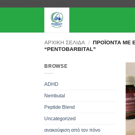
Μετάβαση
Verification: 4181bb23f93f88f9
στο
περιεχόμενο
ΑΡΧΙΚΉ ΣΕΛΊΔΑ
/
ΠΡΟΪΌΝΤΑ ΜΕ 
“PENTOBARBITAL”
BROWSE
ADHD
Nembutal
Peptide Blend
Uncategorized
ανακούφιση από τον πόνο