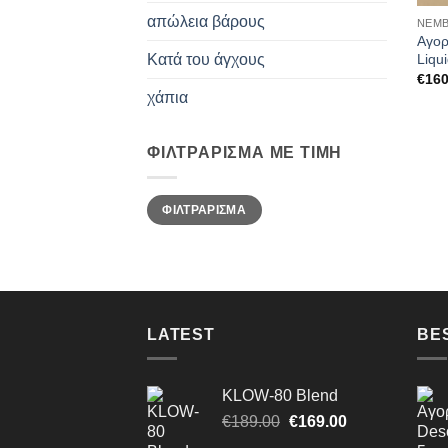
απώλεια βάρους
NEMB
Αγορ
Liqu
Κατά του άγχους
€
160
χάπια
ΦΙΛΤΡΆΡΙΣΜΑ ΜΕ ΤΙΜΉ
Ελάχιστη
Μέγιστη
ΦΙΛΤΡΆΡΙΣΜΑ
τιμή
τιμή
LATEST
BE
KLOW-80 Blend
Original
Η
€
189.00
€
169.00
price
τρέχουσα