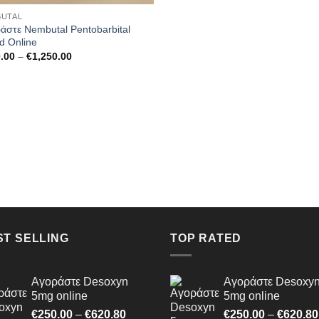
UTAL
άστε Nembutal Pentobarbital
id Online
Price
.00
–
€
1,250.00
range:
€160.00
through
€1,250.00
ST SELLING
TOP RATED
Αγοράστε Desoxyn
Αγοράστε Desoxy
5mg online
5mg online
Price
€
250.00
–
€
620.80
€
250.00
–
€
620.80