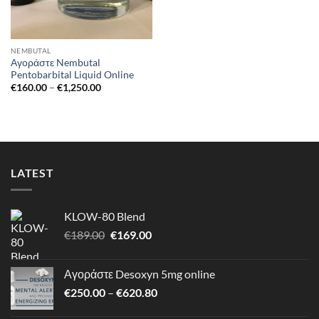
NEMBUTAL
Αγοράστε Nembutal
Pentobarbital Liquid Online
Price
€
160.00
–
€
1,250.00
range:
€160.00
through
€1,250.00
LATEST
KLOW-80 Blend
Original
Η
€
189.00
€
169.00
price
τρέχουσα
was:
τιμή
Αγοράστε Desoxyn 5mg online
€189.00.
είναι:
Price
€
250.00
–
€
620.80
€169.00.
range: