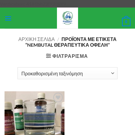
Μετάβαση
Verification: 4181bb23f93f88f9
στο
περιεχόμενο
0
ΑΡΧΙΚΉ ΣΕΛΊΔΑ
/
ΠΡΟΪΌΝΤΑ ΜΕ ΕΤΙΚΈΤΑ
“NEMBUTAL ΘΕΡΑΠΕΥΤΙΚΆ ΟΦΈΛΗ”
ΦΙΛΤΡΆΡΙΣΜΑ
Add to
wishlist