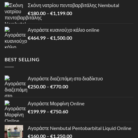
€250.00
Σκόνη νατρίου πεντοβαρβιτάλης Nembutal
through
Price
€
180.00
–
€
1,199.00
€620.80
range:
€180.00
Αγοράστε κυανιούχο κάλιο online
through
Price
€
464.99
–
€
1,500.00
€1,199.00
range:
€464.99
through
BEST SELLING
€1,500.00
Αγοράστε διαζεπάμη στο διαδίκτυο
Price
€
250.00
–
€
770.00
range:
€250.00
Αγοράστε Μορφίνη Online
through
Price
€
199.99
–
€
750.60
€770.00
range:
€199.99
Αγοράστε Nembutal Pentobarbital Liquid Online
through
Price
€
160.00
–
€
1,250.00
€750.60