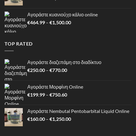
range:
€160.00
Αγοράστε κυανιούχο κάλιο online
through
Price
€
464.99
–
€
1,500.00
€1,250.00
range:
€464.99
through
TOP RATED
€1,500.00
Αγοράστε διαζεπάμη στο διαδίκτυο
Price
€
250.00
–
€
770.00
range:
€250.00
Αγοράστε Μορφίνη Online
through
Price
€
199.99
–
€
750.60
€770.00
range:
€199.99
Αγοράστε Nembutal Pentobarbital Liquid Online
through
Price
€
160.00
–
€
1,250.00
€750.60
range:
€160.00