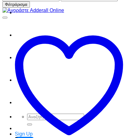
τιμή
τιμή
Φιλτράρισμα
FAQ
Checkout
Cart
Ελληνικά
English
Αναζήτηση
για:
Sign Up