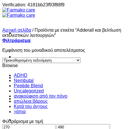
Μετάβαση
Verification: 4181bb23f93f88f9
στο
περιεχόμενο
Αρχική σελίδα
/
Προϊόντα με ετικέτα “Adderall και βελτίωση
εκτελεστικών λειτουργιών”
Φιλτράρισμα
Εμφάνιση του μοναδικού αποτελέσματος
Σπίτι
Browse
ADHD
Shop
Nembutal
Peptide Blend
Uncategorized
ανακούφιση από τον πόνο
About
απώλεια βάρους
Κατά του άγχους
χάπια
Contact
Φιλτράρισμα με τιμή
Ελάχιστη
Μέγιστη