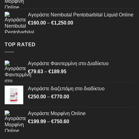
range:
€199.99
Αγοράστε Nembutal Pentobarbital Liquid Online
through
Price
€
160.00
–
€
1,250.00
€750.60
range:
€160.00
through
TOP RATED
€1,250.00
Αγοράστε Φαιντερμίνη στο Διαδίκτυο
Price
€
79.63
–
€
189.95
range:
€79.63
Αγοράστε διαζεπάμη στο διαδίκτυο
through
Price
€
250.00
–
€
770.00
€189.95
range:
€250.00
Αγοράστε Μορφίνη Online
through
Price
€
199.99
–
€
750.60
€770.00
range:
€199.99