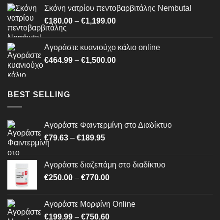
€250.00
Σκόνη νατρίου πεντοβαρβιτάλης Nembutal
through
Price
€
180.00
–
€
1,199.00
€620.80
range:
€180.00
Αγοράστε κυανιούχο κάλιο online
through
Price
€
464.99
–
€
1,500.00
€1,199.00
range:
€464.99
through
BEST SELLING
€1,500.00
Αγοράστε Φαιντερμίνη στο Διαδίκτυο
Price
€
79.63
–
€
189.95
range:
€79.63
Αγοράστε διαζεπάμη στο διαδίκτυο
through
Price
€
250.00
–
€
770.00
€189.95
range:
€250.00
Αγοράστε Μορφίνη Online
through
Price
€
199.99
–
€
750.60
€770.00