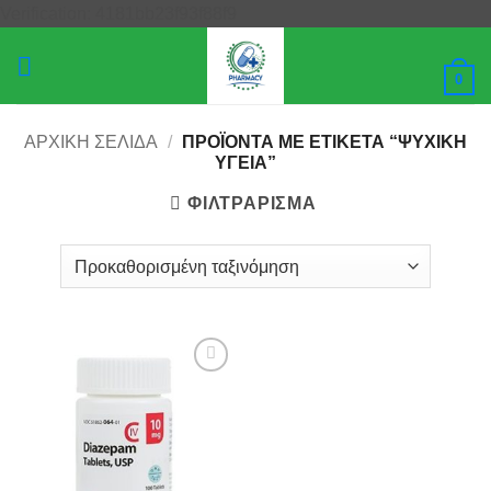
Μετάβαση
Verification: 4181bb23f93f88f9
στο
περιεχόμενο
0
ΑΡΧΙΚΉ ΣΕΛΊΔΑ
/
ΠΡΟΪΌΝΤΑ ΜΕ ΕΤΙΚΈΤΑ “ΨΥΧΙΚΉ
ΥΓΕΊΑ”
ΦΙΛΤΡΆΡΙΣΜΑ
Add to
wishlist