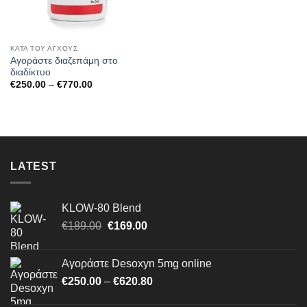
ΚΑΤΆ ΤΟΥ ΆΓΧΟΥΣ
Αγοράστε διαζεπάμη στο
διαδίκτυο
Price
€
250.00
–
€
770.00
range:
€250.00
through
€770.00
LATEST
KLOW-80 Blend
Original
Η
€
189.00
€
169.00
price
τρέχουσα
was:
τιμή
Αγοράστε Desoxyn 5mg online
€189.00.
είναι:
Price
€
250.00
–
€
620.80
€169.00.
range: