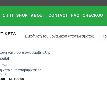
ΣΠΊΤΙ
SHOP
ABOUT
CONTACT
FAQ
CHECKOUT
ΕΤΙΚΈΤΑ
Εμφάνιση του μοναδικού αποτελέσματος
Add to
UTAL
wishlist
η νατρίου πεντοβαρβιτάλης
utal
Price
.00
–
€
1,199.00
range:
€180.00
through
€1,199.00