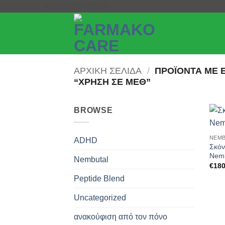
Μετάβαση
Verification: 4181bb23f93f88f9
στο
περιεχόμενο
ΑΡΧΙΚΉ ΣΕΛΊΔΑ
/
ΠΡΟΪΌΝΤΑ ΜΕ 
“ΧΡΉΣΗ ΣΕ ΜΕΘ”
BROWSE
NEMB
ADHD
Σκόν
Nemb
Nembutal
€
180
Peptide Blend
Uncategorized
ανακούφιση από τον πόνο