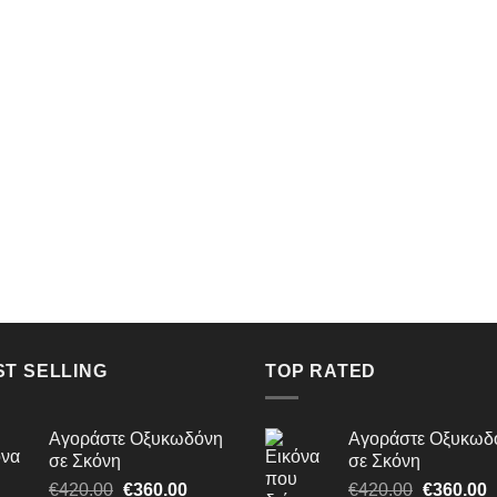
ST SELLING
TOP RATED
Αγοράστε Οξυκωδόνη
Αγοράστε Οξυκωδ
σε Σκόνη
σε Σκόνη
Original
Η
Original
€
420.00
€
360.00
€
420.00
€
360.00