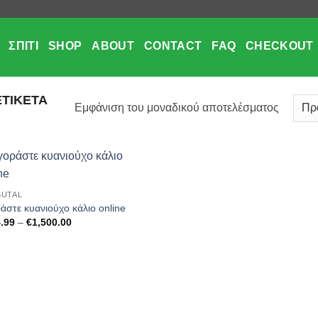
ΣΠΊΤΙ
SHOP
ABOUT
CONTACT
FAQ
CHECKOUT
ΕΤΙΚΈΤΑ
Εμφάνιση του μοναδικού αποτελέσματος
Add to
UTAL
wishlist
άστε κυανιούχο κάλιο online
Price
.99
–
€
1,500.00
range:
€464.99
through
€1,500.00