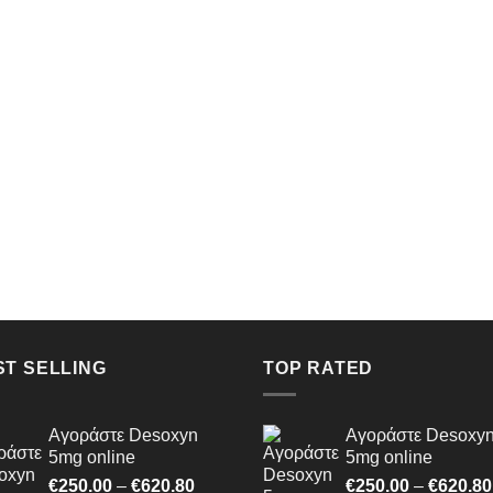
ST SELLING
TOP RATED
Αγοράστε Desoxyn
Αγοράστε Desoxy
5mg online
5mg online
Price
€
250.00
–
€
620.80
€
250.00
–
€
620.80