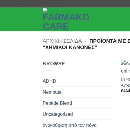
Μετάβαση
Verification: 4181bb23f93f88f9
στο
περιεχόμενο
ΑΡΧΙΚΉ ΣΕΛΊΔΑ
/
ΠΡΟΪΌΝΤΑ ΜΕ 
“ΧΗΜΙΚΟΊ ΚΑΝΌΝΕΣ”
BROWSE
NEMB
ADHD
Αγορ
€
464
Nembutal
Peptide Blend
Uncategorized
ανακούφιση από τον πόνο