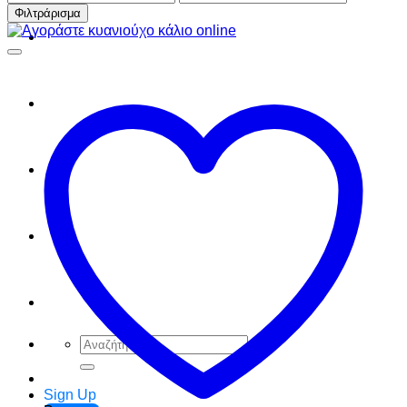
τιμή
τιμή
Φιλτράρισμα
FAQ
Checkout
Cart
Ελληνικά
English
Αναζήτηση
για:
Sign Up