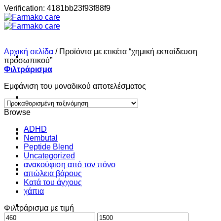
Μετάβαση
Verification: 4181bb23f93f88f9
στο
περιεχόμενο
Αρχική σελίδα
/
Προϊόντα με ετικέτα “χημική εκπαίδευση
προσωπικού”
Φιλτράρισμα
Εμφάνιση του μοναδικού αποτελέσματος
Σπίτι
Browse
ADHD
Shop
Nembutal
Peptide Blend
Uncategorized
ανακούφιση από τον πόνο
About
απώλεια βάρους
Κατά του άγχους
χάπια
Contact
Φιλτράρισμα με τιμή
Ελάχιστη
Μέγιστη