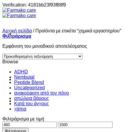
Μετάβαση
Verification: 4181bb23f93f88f9
στο
περιεχόμενο
Αρχική σελίδα
/
Προϊόντα με ετικέτα “χημικά εργαστηρίου”
Φιλτράρισμα
Εμφάνιση του μοναδικού αποτελέσματος
Σπίτι
Browse
ADHD
Nembutal
Shop
Peptide Blend
Uncategorized
ανακούφιση από τον πόνο
απώλεια βάρους
About
Κατά του άγχους
χάπια
Φιλτράρισμα με τιμή
Contact
Ελάχιστη
Μέγιστη
τιμή
τιμή
Φιλτράρισμα