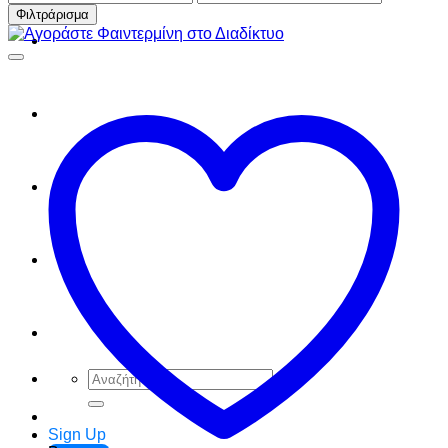
τιμή
τιμή
Φιλτράρισμα
FAQ
Checkout
Cart
Ελληνικά
English
Αναζήτηση
για:
Sign Up