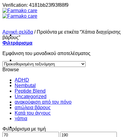
Μετάβαση
Verification: 4181bb23f93f88f9
στο
περιεχόμενο
Αρχική σελίδα
/
Προϊόντα με ετικέτα “Χάπια διαχείρισης
βάρους”
Φιλτράρισμα
Εμφάνιση του μοναδικού αποτελέσματος
Σπίτι
Browse
ADHD
Shop
Nembutal
Peptide Blend
Uncategorized
ανακούφιση από τον πόνο
About
απώλεια βάρους
Κατά του άγχους
χάπια
Contact
Φιλτράρισμα με τιμή
Ελάχιστη
Μέγιστη