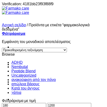
Μετάβαση
Verification: 4181bb23f93f88f9
στο
περιεχόμενο
Αρχική σελίδα
/
Προϊόντα με ετικέτα “φαρμακολογικά
δεδομένα”
Φιλτράρισμα
Εμφάνιση του μοναδικού αποτελέσματος
Σπίτι
Browse
ADHD
Shop
Nembutal
Peptide Blend
Uncategorized
ανακούφιση από τον πόνο
About
απώλεια βάρους
Κατά του άγχους
χάπια
Contact
Φιλτράρισμα με τιμή
Ελάχιστη
Μέγιστη