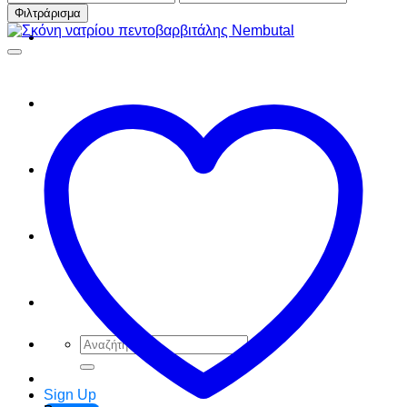
τιμή
τιμή
Φιλτράρισμα
FAQ
Checkout
Cart
Ελληνικά
English
Αναζήτηση
για:
Sign Up