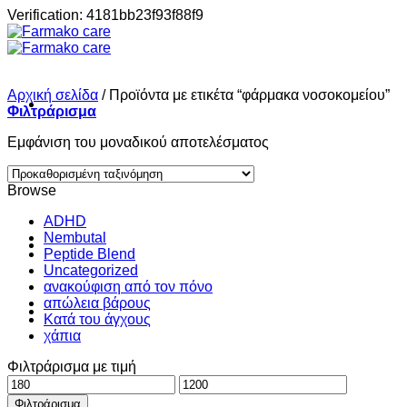
Μετάβαση
Verification: 4181bb23f93f88f9
στο
περιεχόμενο
Αρχική σελίδα
/
Προϊόντα με ετικέτα “φάρμακα νοσοκομείου”
Φιλτράρισμα
Εμφάνιση του μοναδικού αποτελέσματος
Σπίτι
Browse
ADHD
Nembutal
Shop
Peptide Blend
Uncategorized
ανακούφιση από τον πόνο
απώλεια βάρους
About
Κατά του άγχους
χάπια
Φιλτράρισμα με τιμή
Contact
Ελάχιστη
Μέγιστη
τιμή
τιμή
Φιλτράρισμα