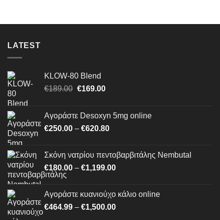
through
€189.95
LATEST
KLOW-80 Blend
Original
Η
€
189.00
€
169.00
price
τρέχουσα
was:
τιμή
Αγοράστε Desoxyn 5mg online
€189.00.
είναι:
Price
€
250.00
–
€
620.80
€169.00.
range:
€250.00
Σκόνη νατρίου πεντοβαρβιτάλης Nembutal
through
Price
€
180.00
–
€
1,199.00
€620.80
range:
€180.00
Αγοράστε κυανιούχο κάλιο online
through
Price
€
464.99
–
€
1,500.00
€1,199.00
range: