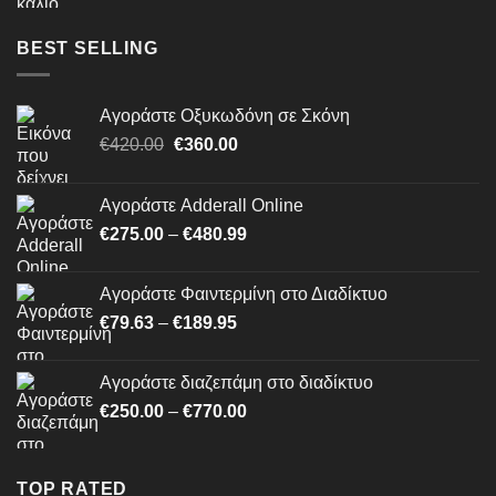
€464.99
through
BEST SELLING
€1,500.00
Αγοράστε Οξυκωδόνη σε Σκόνη
Original
Η
€
420.00
€
360.00
price
τρέχουσα
was:
τιμή
Αγοράστε Adderall Online
€420.00.
είναι:
Price
€
275.00
–
€
480.99
€360.00.
range:
€275.00
Αγοράστε Φαιντερμίνη στο Διαδίκτυο
through
Price
€
79.63
–
€
189.95
€480.99
range:
€79.63
Αγοράστε διαζεπάμη στο διαδίκτυο
through
Price
€
250.00
–
€
770.00
€189.95
range:
€250.00
through
TOP RATED