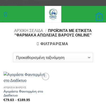
Μετάβαση
Verification: 4181bb23f93f88f9
στο
περιεχόμενο
0
ΑΡΧΙΚΉ ΣΕΛΊΔΑ
/
ΠΡΟΪΌΝΤΑ ΜΕ ΕΤΙΚΈΤΑ
“ΦΆΡΜΑΚΑ ΑΠΏΛΕΙΑΣ ΒΆΡΟΥΣ ONLINE”
ΦΙΛΤΡΆΡΙΣΜΑ
Add to
wishlist
ΑΠΏΛΕΙΑ ΒΆΡΟΥΣ
Αγοράστε Φαιντερμίνη στο
Διαδίκτυο
Price
€
79.63
–
€
189.95
range:
€79.63