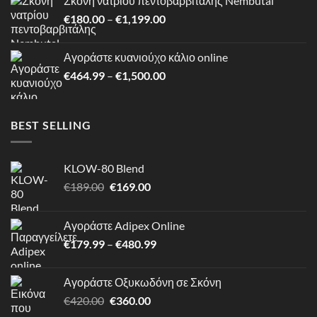
Σκόνη νατρίου πεντοβαρβιτάλης Nembutal
through
Price
€
180.00
–
€
1,199.00
€620.80
range:
€180.00
Αγοράστε κυανιούχο κάλιο online
through
Price
€
464.99
–
€
1,500.00
€1,199.00
range:
€464.99
through
BEST SELLING
€1,500.00
KLOW-80 Blend
Original
Η
€
189.00
€
169.00
price
τρέχουσα
was:
τιμή
Αγοράστε Adipex Online
€189.00.
είναι:
Price
€
179.99
–
€
480.99
€169.00.
range:
€179.99
Αγοράστε Οξυκωδόνη σε Σκόνη
through
Original
Η
€
420.00
€
360.00
€480.99
price
τρέχουσα