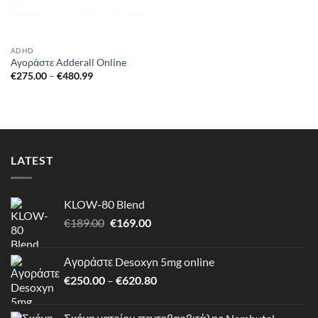
ADHD
Αγοράστε Adderall Online
Price
€
275.00
–
€
480.99
range:
€275.00
through
€480.99
LATEST
KLOW-80 Blend
Original
Η
€
189.00
€
169.00
price
τρέχουσα
was:
τιμή
Αγοράστε Desoxyn 5mg online
€189.00.
είναι:
Price
€
250.00
–
€
620.80
€169.00.
range:
€250.00