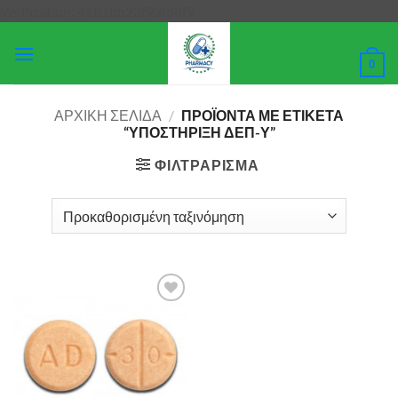
Μετάβαση
Verification: 4181bb23f93f88f9
στο
περιεχόμενο
0
ΑΡΧΙΚΉ ΣΕΛΊΔΑ
/
ΠΡΟΪΌΝΤΑ ΜΕ ΕΤΙΚΈΤΑ
“ΥΠΟΣΤΉΡΙΞΗ ΔΕΠ-Υ”
ΦΙΛΤΡΆΡΙΣΜΑ
Add to
wishlist