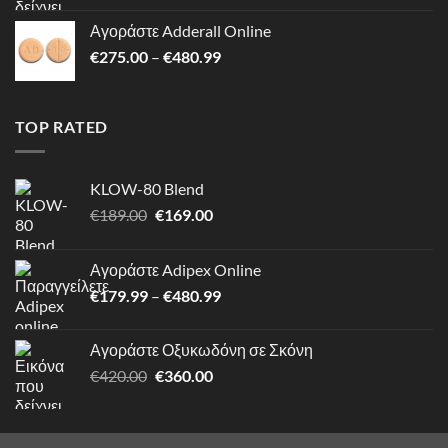
was:
τιμή
Αγοράστε Adderall Online
€420.00.
είναι:
Price
€
275.00
–
€
480.99
€360.00.
range:
€275.00
through
TOP RATED
€480.99
KLOW-80 Blend
Original
Η
€
189.00
€
169.00
price
τρέχουσα
was:
τιμή
Αγοράστε Adipex Online
€189.00.
είναι:
Price
€
179.99
–
€
480.99
€169.00.
range:
€179.99
Αγοράστε Οξυκωδόνη σε Σκόνη
through
Original
Η
€
420.00
€
360.00
€480.99
price
τρέχουσα
was:
τιμή
€420.00.
είναι: