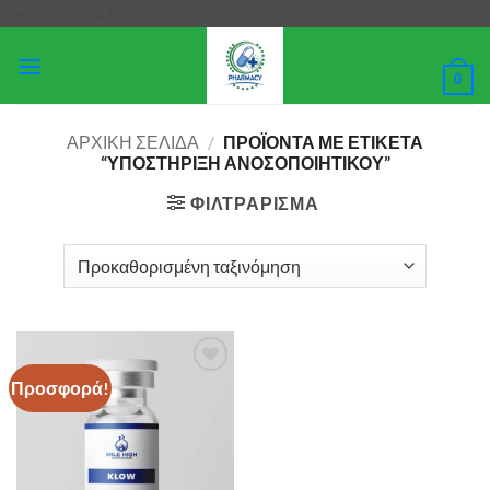
Μετάβαση
Verification: 4181bb23f93f88f9
στο
περιεχόμενο
0
ΑΡΧΙΚΉ ΣΕΛΊΔΑ
/
ΠΡΟΪΌΝΤΑ ΜΕ ΕΤΙΚΈΤΑ
“ΥΠΟΣΤΉΡΙΞΗ ΑΝΟΣΟΠΟΙΗΤΙΚΟΎ”
ΦΙΛΤΡΆΡΙΣΜΑ
Προσφορά!
Add to
wishlist