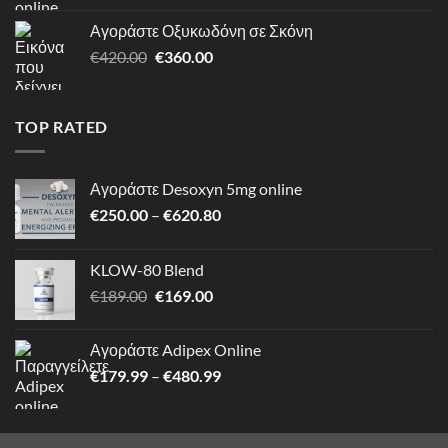
€179.99
Αγοράστε Οξυκωδόνη σε Σκόνη
through
Original
Η
€
420.00
€
360.00
€480.99
price
τρέχουσα
was:
τιμή
€420.00.
είναι:
TOP RATED
€360.00.
Αγοράστε Desoxyn 5mg online
Price
€
250.00
–
€
620.80
range:
€250.00
KLOW-80 Blend
through
Original
Η
€
189.00
€
169.00
€620.80
price
τρέχουσα
was:
τιμή
Αγοράστε Adipex Online
€189.00.
είναι:
Price
€
179.99
–
€
480.99
€169.00.
range:
€179.99
through