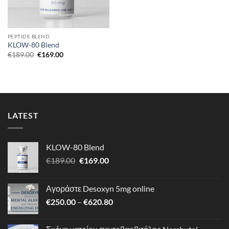
PEPTIDE BLEND
KLOW-80 Blend
Original
Η
€
189.00
€
169.00
price
τρέχουσα
was:
τιμή
€189.00.
είναι:
€169.00.
LATEST
KLOW-80 Blend
Original
Η
€
189.00
€
169.00
price
τρέχουσα
was:
τιμή
Αγοράστε Desoxyn 5mg online
€189.00.
είναι:
Price
€
250.00
–
€
620.80
€169.00.
range:
€250.00