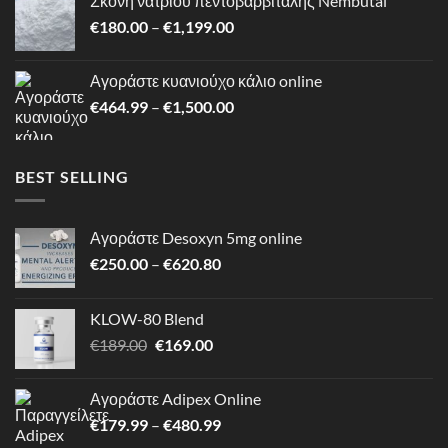
Σκόνη νατρίου πεντοβαρβιτάλης Nembutal
through
Price
€
180.00
–
€
1,199.00
€620.80
range:
€180.00
Αγοράστε κυανιούχο κάλιο online
through
Price
€
464.99
–
€
1,500.00
€1,199.00
range:
€464.99
through
BEST SELLING
€1,500.00
Αγοράστε Desoxyn 5mg online
Price
€
250.00
–
€
620.80
range:
€250.00
KLOW-80 Blend
through
Original
Η
€
189.00
€
169.00
€620.80
price
τρέχουσα
was:
τιμή
Αγοράστε Adipex Online
€189.00.
είναι:
Price
€
179.99
–
€
480.99
€169.00.
range: