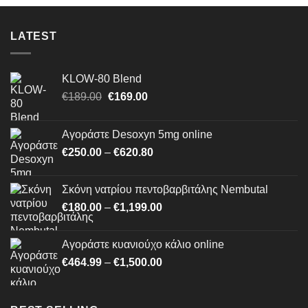
LATEST
KLOW-80 Blend
Original
Η
€
189.00
€
169.00
price
τρέχουσα
was:
τιμή
Αγοράστε Desoxyn 5mg online
€189.00.
είναι:
Price
€
250.00
–
€
620.80
€169.00.
range:
€250.00
Σκόνη νατρίου πεντοβαρβιτάλης Nembutal
through
Price
€
180.00
–
€
1,199.00
€620.80
range:
€180.00
Αγοράστε κυανιούχο κάλιο online
through
Price
€
464.99
–
€
1,500.00
€1,199.00
range:
€464.99
through