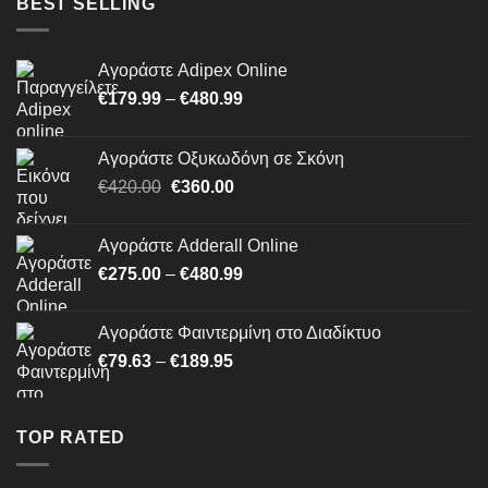
BEST SELLING
€1,500.00
Αγοράστε Adipex Online
Price
€
179.99
–
€
480.99
range:
€179.99
Αγοράστε Οξυκωδόνη σε Σκόνη
through
Original
Η
€
420.00
€
360.00
€480.99
price
τρέχουσα
was:
τιμή
Αγοράστε Adderall Online
€420.00.
είναι:
Price
€
275.00
–
€
480.99
€360.00.
range:
€275.00
Αγοράστε Φαιντερμίνη στο Διαδίκτυο
through
Price
€
79.63
–
€
189.95
€480.99
range:
€79.63
through
TOP RATED
€189.95