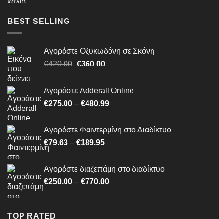
€464.99
through
BEST SELLING
€1,500.00
Αγοράστε Οξυκωδόνη σε Σκόνη
Original
Η
€
420.00
€
360.00
price
τρέχουσα
was:
τιμή
Αγοράστε Adderall Online
€420.00.
είναι:
Price
€
275.00
–
€
480.99
€360.00.
range:
€275.00
Αγοράστε Φαιντερμίνη στο Διαδίκτυο
through
Price
€
79.63
–
€
189.95
€480.99
range:
€79.63
Αγοράστε διαζεπάμη στο διαδίκτυο
through
Price
€
250.00
–
€
770.00
€189.95
range:
€250.00
through
TOP RATED