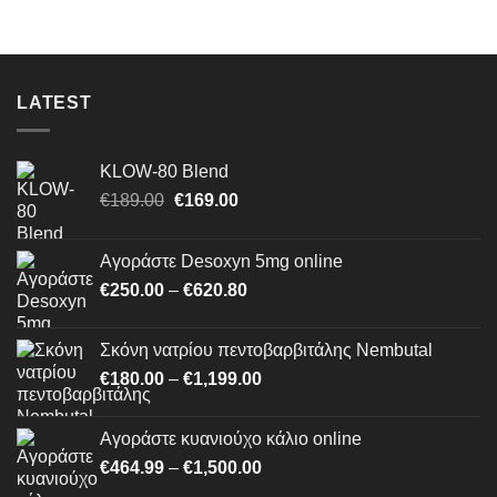
through
€770.00
LATEST
KLOW-80 Blend
Original
Η
€
189.00
€
169.00
price
τρέχουσα
was:
τιμή
Αγοράστε Desoxyn 5mg online
€189.00.
είναι:
Price
€
250.00
–
€
620.80
€169.00.
range:
€250.00
Σκόνη νατρίου πεντοβαρβιτάλης Nembutal
through
Price
€
180.00
–
€
1,199.00
€620.80
range:
€180.00
Αγοράστε κυανιούχο κάλιο online
through
Price
€
464.99
–
€
1,500.00
€1,199.00
range: