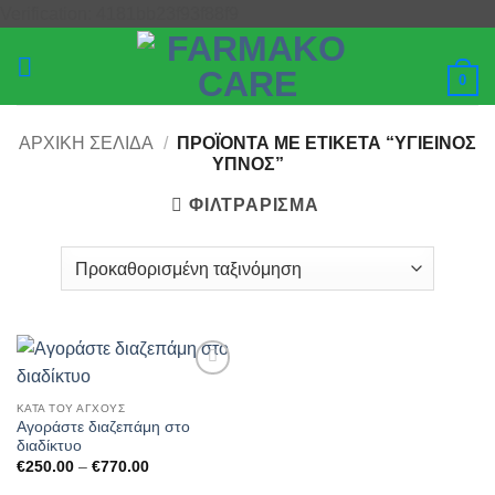
Μετάβαση
Verification: 4181bb23f93f88f9
στο
περιεχόμενο
0
ΑΡΧΙΚΉ ΣΕΛΊΔΑ
/
ΠΡΟΪΌΝΤΑ ΜΕ ΕΤΙΚΈΤΑ “ΥΓΙΕΙΝΌΣ
ΎΠΝΟΣ”
ΦΙΛΤΡΆΡΙΣΜΑ
Add to
wishlist
ΚΑΤΆ ΤΟΥ ΆΓΧΟΥΣ
Αγοράστε διαζεπάμη στο
διαδίκτυο
Price
€
250.00
–
€
770.00
range:
€250.00