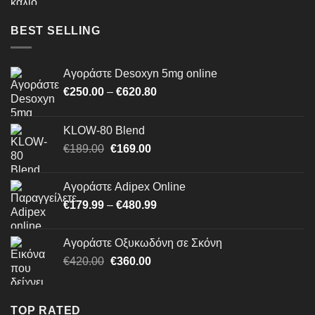
€464.99
through
BEST SELLING
€1,500.00
Αγοράστε Desoxyn 5mg online
Price
€
250.00
–
€
620.80
range:
€250.00
KLOW-80 Blend
through
Original
Η
€
189.00
€
169.00
€620.80
price
τρέχουσα
was:
τιμή
Αγοράστε Adipex Online
€189.00.
είναι:
Price
€
179.99
–
€
480.99
€169.00.
range:
€179.99
Αγοράστε Οξυκωδόνη σε Σκόνη
through
Original
Η
€
420.00
€
360.00
€480.99
price
τρέχουσα
was:
τιμή
€420.00.
είναι:
TOP RATED