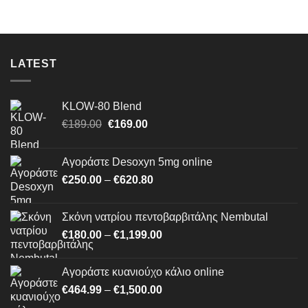
through
€1,500.00
LATEST
KLOW-80 Blend
Original
Η
€
189.00
€
169.00
price
τρέχουσα
was:
τιμή
Αγοράστε Desoxyn 5mg online
€189.00.
είναι:
Price
€
250.00
–
€
620.80
€169.00.
range:
€250.00
Σκόνη νατρίου πεντοβαρβιτάλης Nembutal
through
Price
€
180.00
–
€
1,199.00
€620.80
range:
€180.00
Αγοράστε κυανιούχο κάλιο online
through
Price
€
464.99
–
€
1,500.00
€1,199.00
range: