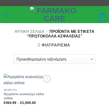
Μετάβαση
Verification: 4181bb23f93f88f9
στο
περιεχόμενο
0
ΑΡΧΙΚΉ ΣΕΛΊΔΑ
/
ΠΡΟΪΌΝΤΑ ΜΕ ΕΤΙΚΈΤΑ
“ΠΡΩΤΌΚΟΛΛΑ ΑΣΦΆΛΕΙΑΣ”
ΦΙΛΤΡΆΡΙΣΜΑ
Add to
wishlist
NEMBUTAL
Αγοράστε κυανιούχο κάλιο
online
Price
€
464.99
–
€
1,500.00
range:
€464.99