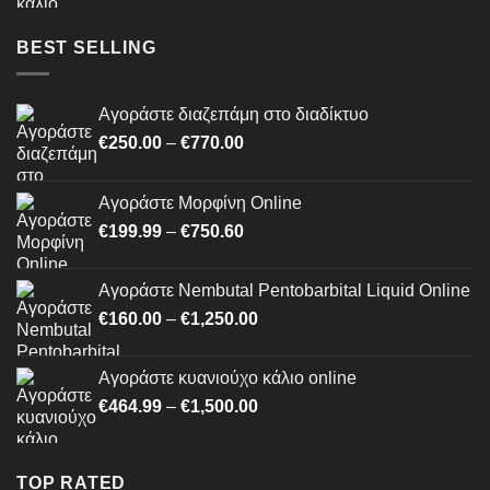
€464.99
through
BEST SELLING
€1,500.00
Αγοράστε διαζεπάμη στο διαδίκτυο
Price
€
250.00
–
€
770.00
range:
€250.00
Αγοράστε Μορφίνη Online
through
Price
€
199.99
–
€
750.60
€770.00
range:
€199.99
Αγοράστε Nembutal Pentobarbital Liquid Online
through
Price
€
160.00
–
€
1,250.00
€750.60
range:
€160.00
Αγοράστε κυανιούχο κάλιο online
through
Price
€
464.99
–
€
1,500.00
€1,250.00
range:
€464.99
through
TOP RATED