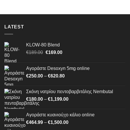
through
€1,500.00
LATEST
KLOW-80 Blend
Original
Η
€
189.00
€
169.00
price
τρέχουσα
was:
τιμή
Αγοράστε Desoxyn 5mg online
€189.00.
είναι:
Price
€
250.00
–
€
620.80
€169.00.
range:
€250.00
Σκόνη νατρίου πεντοβαρβιτάλης Nembutal
through
Price
€
180.00
–
€
1,199.00
€620.80
range:
€180.00
Αγοράστε κυανιούχο κάλιο online
through
Price
€
464.99
–
€
1,500.00
€1,199.00
range: