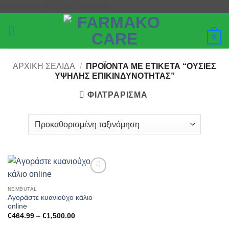
Μετάβαση
Verification: 4181bb23f93f88f9
στο
περιεχόμενο
0
ΑΡΧΙΚΉ ΣΕΛΊΔΑ
/
ΠΡΟΪΌΝΤΑ ΜΕ ΕΤΙΚΈΤΑ “ΟΥΣΊΕΣ
ΥΨΗΛΉΣ ΕΠΙΚΙΝΔΥΝΌΤΗΤΑΣ”
ΦΙΛΤΡΆΡΙΣΜΑ
Add to
wishlist
NEMBUTAL
Αγοράστε κυανιούχο κάλιο
online
Price
€
464.99
–
€
1,500.00
range:
€464.99