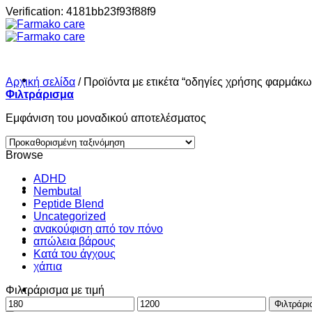
Μετάβαση
Verification: 4181bb23f93f88f9
στο
περιεχόμενο
Αρχική σελίδα
/
Προϊόντα με ετικέτα “οδηγίες χρήσης φαρμάκω
Φιλτράρισμα
Εμφάνιση του μοναδικού αποτελέσματος
Σπίτι
Browse
ADHD
Shop
Nembutal
Peptide Blend
Uncategorized
ανακούφιση από τον πόνο
About
απώλεια βάρους
Κατά του άγχους
χάπια
Contact
Φιλτράρισμα με τιμή
Ελάχιστη
Μέγιστη
Φιλτράρι