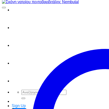
τιμή
τιμή
FAQ
Checkout
Cart
Ελληνικά
English
Αναζήτηση
για:
Sign Up