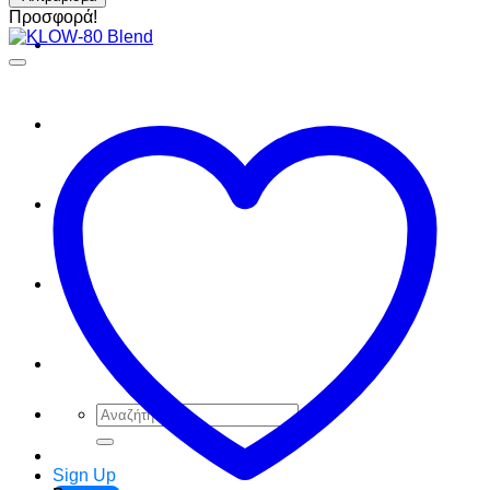
Προσφορά!
FAQ
Checkout
Cart
Ελληνικά
English
Αναζήτηση
για:
Sign Up