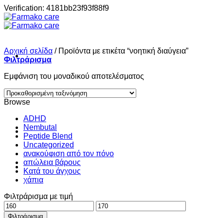
Μετάβαση
Verification: 4181bb23f93f88f9
στο
περιεχόμενο
Αρχική σελίδα
/
Προϊόντα με ετικέτα “νοητική διαύγεια”
Φιλτράρισμα
Εμφάνιση του μοναδικού αποτελέσματος
Σπίτι
Browse
ADHD
Nembutal
Shop
Peptide Blend
Uncategorized
ανακούφιση από τον πόνο
απώλεια βάρους
About
Κατά του άγχους
χάπια
Φιλτράρισμα με τιμή
Contact
Ελάχιστη
Μέγιστη
τιμή
τιμή
Φιλτράρισμα