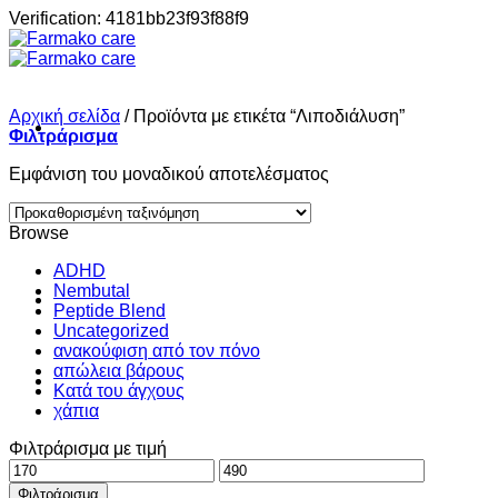
Μετάβαση
Verification: 4181bb23f93f88f9
στο
περιεχόμενο
Αρχική σελίδα
/
Προϊόντα με ετικέτα “Λιποδιάλυση”
Φιλτράρισμα
Εμφάνιση του μοναδικού αποτελέσματος
Σπίτι
Browse
ADHD
Nembutal
Shop
Peptide Blend
Uncategorized
ανακούφιση από τον πόνο
απώλεια βάρους
About
Κατά του άγχους
χάπια
Φιλτράρισμα με τιμή
Contact
Ελάχιστη
Μέγιστη
τιμή
τιμή
Φιλτράρισμα