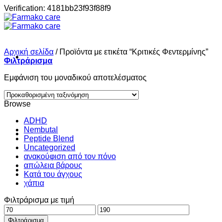
Μετάβαση
Verification: 4181bb23f93f88f9
στο
περιεχόμενο
Αρχική σελίδα
/
Προϊόντα με ετικέτα “Κριτικές Φεντερμίνης”
Φιλτράρισμα
Εμφάνιση του μοναδικού αποτελέσματος
Σπίτι
Browse
ADHD
Nembutal
Shop
Peptide Blend
Uncategorized
ανακούφιση από τον πόνο
απώλεια βάρους
About
Κατά του άγχους
χάπια
Φιλτράρισμα με τιμή
Contact
Ελάχιστη
Μέγιστη
τιμή
τιμή
Φιλτράρισμα