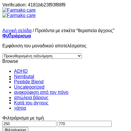
Μετάβαση
Verification: 4181bb23f93f88f9
στο
περιεχόμενο
Αρχική σελίδα
/
Προϊόντα με ετικέτα “θεραπεία άγχους”
Φιλτράρισμα
Εμφάνιση του μοναδικού αποτελέσματος
Σπίτι
Browse
ADHD
Nembutal
Shop
Peptide Blend
Uncategorized
ανακούφιση από τον πόνο
απώλεια βάρους
About
Κατά του άγχους
χάπια
Φιλτράρισμα με τιμή
Contact
Ελάχιστη
Μέγιστη
τιμή
τιμή
Φιλτράρισμα