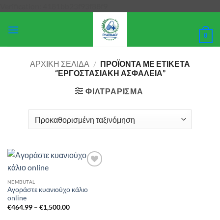
Μετάβαση
Verification: 4181bb23f93f88f9
στο
περιεχόμενο
0
ΑΡΧΙΚΉ ΣΕΛΊΔΑ
/
ΠΡΟΪΌΝΤΑ ΜΕ ΕΤΙΚΈΤΑ
“ΕΡΓΟΣΤΑΣΙΑΚΉ ΑΣΦΆΛΕΙΑ”
ΦΙΛΤΡΆΡΙΣΜΑ
Add to
wishlist
NEMBUTAL
Αγοράστε κυανιούχο κάλιο
online
Price
€
464.99
–
€
1,500.00
range:
€464.99