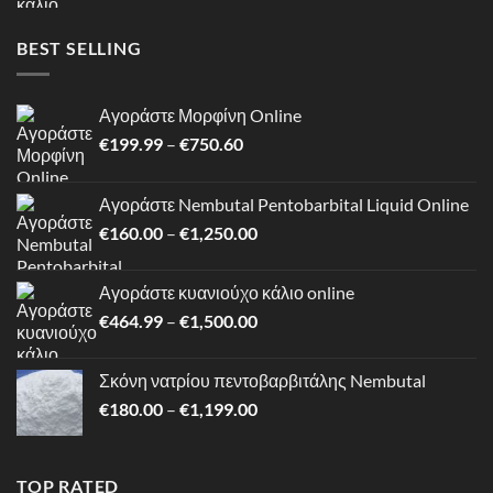
€464.99
through
BEST SELLING
€1,500.00
Αγοράστε Μορφίνη Online
Price
€
199.99
–
€
750.60
range:
€199.99
Αγοράστε Nembutal Pentobarbital Liquid Online
through
Price
€
160.00
–
€
1,250.00
€750.60
range:
€160.00
Αγοράστε κυανιούχο κάλιο online
through
Price
€
464.99
–
€
1,500.00
€1,250.00
range:
€464.99
Σκόνη νατρίου πεντοβαρβιτάλης Nembutal
through
Price
€
180.00
–
€
1,199.00
€1,500.00
range:
€180.00
through
TOP RATED