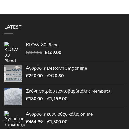
through
€1,500.00
LATEST
KLOW-80 Blend
Original
Η
€
189.00
€
169.00
price
τρέχουσα
was:
τιμή
Αγοράστε Desoxyn 5mg online
€189.00.
είναι:
Price
€
250.00
–
€
620.80
€169.00.
range:
€250.00
Σκόνη νατρίου πεντοβαρβιτάλης Nembutal
through
Price
€
180.00
–
€
1,199.00
€620.80
range:
€180.00
Αγοράστε κυανιούχο κάλιο online
through
Price
€
464.99
–
€
1,500.00
€1,199.00
range: