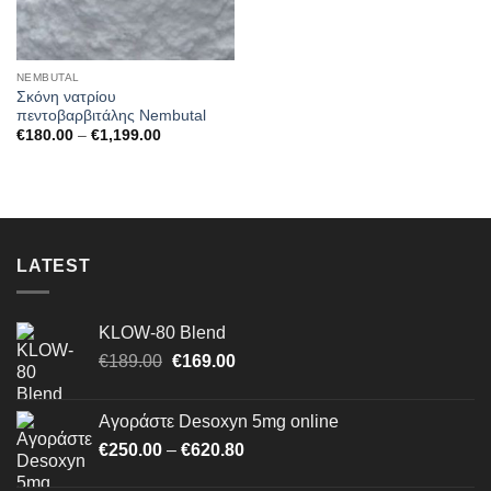
NEMBUTAL
Σκόνη νατρίου
πεντοβαρβιτάλης Nembutal
Price
€
180.00
–
€
1,199.00
range:
€180.00
through
€1,199.00
LATEST
KLOW-80 Blend
Original
Η
€
189.00
€
169.00
price
τρέχουσα
was:
τιμή
Αγοράστε Desoxyn 5mg online
€189.00.
είναι:
Price
€
250.00
–
€
620.80
€169.00.
range: