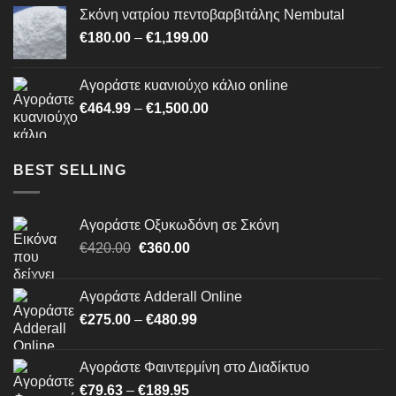
€250.00
Σκόνη νατρίου πεντοβαρβιτάλης Nembutal
through
Price
€
180.00
–
€
1,199.00
€620.80
range:
€180.00
Αγοράστε κυανιούχο κάλιο online
through
Price
€
464.99
–
€
1,500.00
€1,199.00
range:
€464.99
through
BEST SELLING
€1,500.00
Αγοράστε Οξυκωδόνη σε Σκόνη
Original
Η
€
420.00
€
360.00
price
τρέχουσα
was:
τιμή
Αγοράστε Adderall Online
€420.00.
είναι:
Price
€
275.00
–
€
480.99
€360.00.
range:
€275.00
Αγοράστε Φαιντερμίνη στο Διαδίκτυο
through
Price
€
79.63
–
€
189.95
€480.99