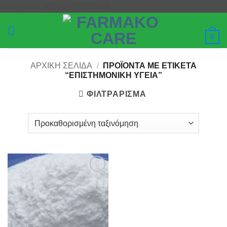
Μετάβαση
Verification: 4181bb23f93f88f9
στο
περιεχόμενο
0
ΑΡΧΙΚΉ ΣΕΛΊΔΑ
/
ΠΡΟΪΌΝΤΑ ΜΕ ΕΤΙΚΈΤΑ
“ΕΠΙΣΤΗΜΟΝΙΚΉ ΥΓΕΊΑ”
ΦΙΛΤΡΆΡΙΣΜΑ
Add to
wishlist