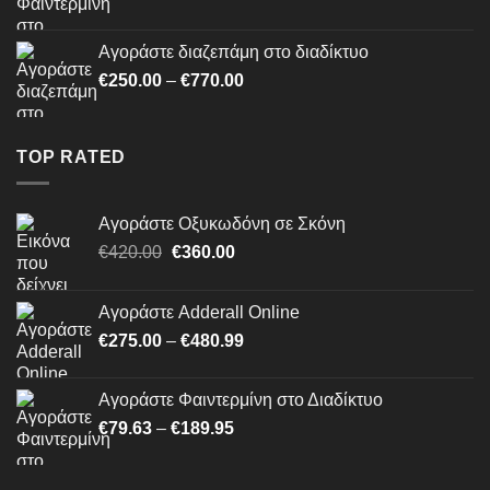
range:
€79.63
Αγοράστε διαζεπάμη στο διαδίκτυο
through
Price
€
250.00
–
€
770.00
€189.95
range:
€250.00
through
TOP RATED
€770.00
Αγοράστε Οξυκωδόνη σε Σκόνη
Original
Η
€
420.00
€
360.00
price
τρέχουσα
was:
τιμή
Αγοράστε Adderall Online
€420.00.
είναι:
Price
€
275.00
–
€
480.99
€360.00.
range:
€275.00
Αγοράστε Φαιντερμίνη στο Διαδίκτυο
through
Price
€
79.63
–
€
189.95
€480.99
range:
€79.63