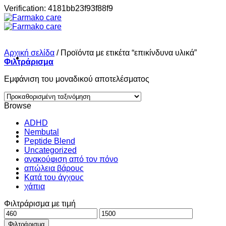
Μετάβαση
Verification: 4181bb23f93f88f9
στο
περιεχόμενο
Αρχική σελίδα
/
Προϊόντα με ετικέτα “επικίνδυνα υλικά”
Φιλτράρισμα
Εμφάνιση του μοναδικού αποτελέσματος
Σπίτι
Browse
ADHD
Nembutal
Shop
Peptide Blend
Uncategorized
ανακούφιση από τον πόνο
απώλεια βάρους
About
Κατά του άγχους
χάπια
Φιλτράρισμα με τιμή
Contact
Ελάχιστη
Μέγιστη
τιμή
τιμή
Φιλτράρισμα