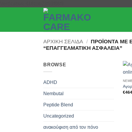
Μετάβαση
Verification: 4181bb23f93f88f9
στο
περιεχόμενο
ΑΡΧΙΚΉ ΣΕΛΊΔΑ
/
ΠΡΟΪΌΝΤΑ ΜΕ 
“ΕΠΑΓΓΕΛΜΑΤΙΚΉ ΑΣΦΆΛΕΙΑ”
BROWSE
NEMB
ADHD
Αγορ
€
464
Nembutal
Peptide Blend
Uncategorized
ανακούφιση από τον πόνο