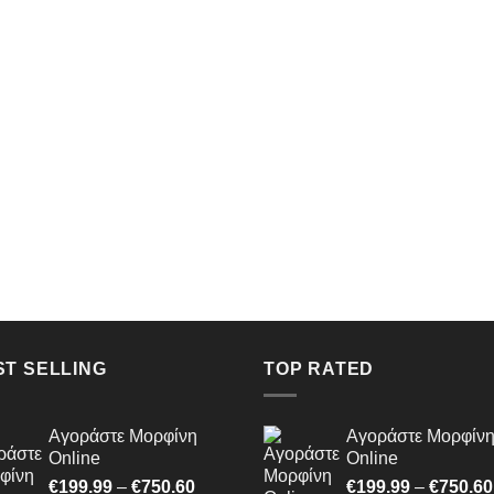
ST SELLING
TOP RATED
Αγοράστε Μορφίνη
Αγοράστε Μορφίν
Online
Online
Price
€
199.99
–
€
750.60
€
199.99
–
€
750.60