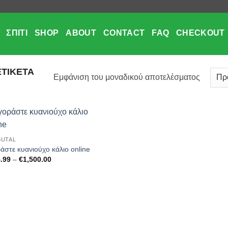
ΣΠΊΤΙ
SHOP
ABOUT
CONTACT
FAQ
CHECKOUT
ΕΤΙΚΈΤΑ
Εμφάνιση του μοναδικού αποτελέσματος
Add to
UTAL
wishlist
άστε κυανιούχο κάλιο online
Price
.99
–
€
1,500.00
range:
€464.99
through
€1,500.00