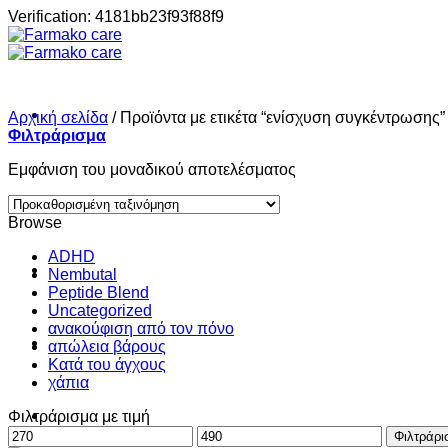
Μετάβαση
Verification: 4181bb23f93f88f9
στο
περιεχόμενο
Αρχική σελίδα
/
Προϊόντα με ετικέτα “ενίσχυση συγκέντρωσης”
Φιλτράρισμα
Εμφάνιση του μοναδικού αποτελέσματος
Σπίτι
Browse
ADHD
Shop
Nembutal
Peptide Blend
Uncategorized
ανακούφιση από τον πόνο
About
απώλεια βάρους
Κατά του άγχους
χάπια
Contact
Φιλτράρισμα με τιμή
Ελάχιστη
Μέγιστη
Φιλτράρι