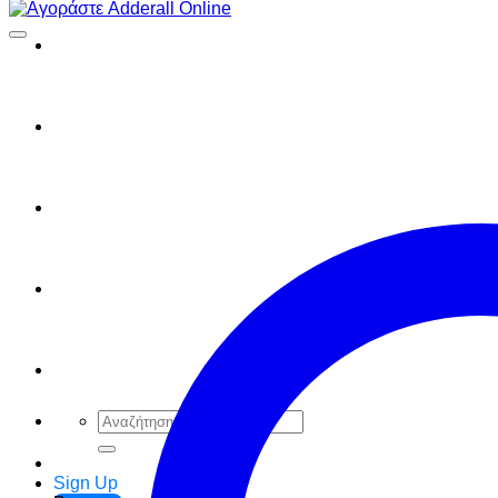
τιμή
τιμή
FAQ
Checkout
Cart
Ελληνικά
English
Αναζήτηση
για:
Sign Up