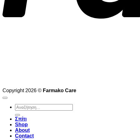
Copyright 2026 ©
Farmako Care
Αναζήτηση
για:
Σπίτι
Shop
About
Contact