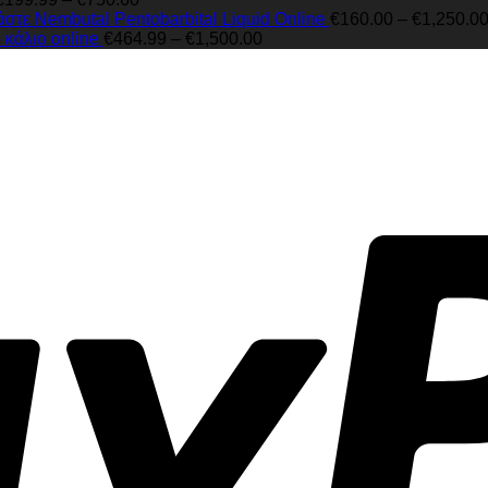
€1,199.00
range:
στε Nembutal Pentobarbital Liquid Online
€
160.00
–
€
1,250.0
€199.99
Price
κάλιο online
€
464.99
–
€
1,500.00
through
range:
€750.60
€464.99
through
€1,500.00