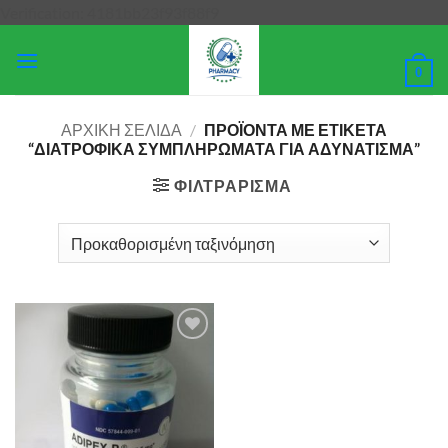
Μετάβαση
Verification: 4181bb23f93f88f9
στο
περιεχόμενο
0
ΑΡΧΙΚΉ ΣΕΛΊΔΑ
/
ΠΡΟΪΌΝΤΑ ΜΕ ΕΤΙΚΈΤΑ
“ΔΙΑΤΡΟΦΙΚΆ ΣΥΜΠΛΗΡΏΜΑΤΑ ΓΙΑ ΑΔΥΝΆΤΙΣΜΑ”
ΦΙΛΤΡΆΡΙΣΜΑ
Add to
wishlist