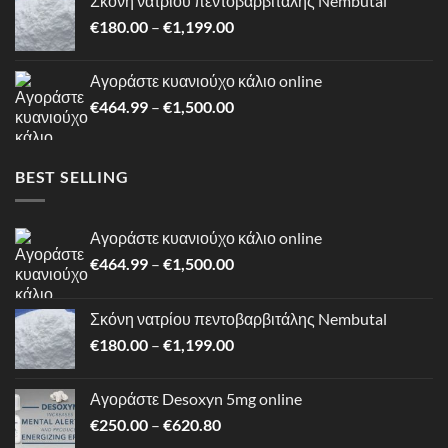
Σκόνη νατρίου πεντοβαρβιτάλης Nembutal
through
Price
€
180.00
–
€
1,199.00
€620.80
range:
€180.00
Αγοράστε κυανιούχο κάλιο online
through
Price
€
464.99
–
€
1,500.00
€1,199.00
range:
€464.99
through
BEST SELLING
€1,500.00
Αγοράστε κυανιούχο κάλιο online
Price
€
464.99
–
€
1,500.00
range:
€464.99
Σκόνη νατρίου πεντοβαρβιτάλης Nembutal
through
Price
€
180.00
–
€
1,199.00
€1,500.00
range:
€180.00
Αγοράστε Desoxyn 5mg online
through
Price
€
250.00
–
€
620.80
€1,199.00
range: