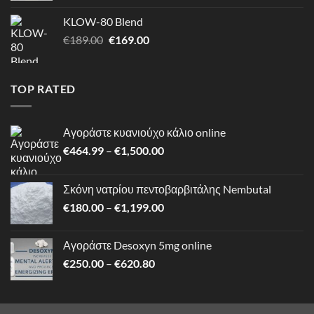
€250.00
KLOW-80 Blend
through
Original
Η
€
189.00
€
169.00
€620.80
price
τρέχουσα
was:
τιμή
€189.00.
είναι:
TOP RATED
€169.00.
Αγοράστε κυανιούχο κάλιο online
Price
€
464.99
–
€
1,500.00
range:
€464.99
Σκόνη νατρίου πεντοβαρβιτάλης Nembutal
through
Price
€
180.00
–
€
1,199.00
€1,500.00
range:
€180.00
Αγοράστε Desoxyn 5mg online
through
Price
€
250.00
–
€
620.80
€1,199.00
range:
€250.00
through