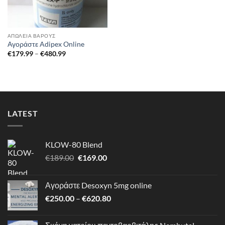
ΑΠΏΛΕΙΑ ΒΆΡΟΥΣ
Αγοράστε Adipex Online
Price
€
179.99
–
€
480.99
range:
€179.99
through
€480.99
LATEST
KLOW-80 Blend
Original
Η
€
189.00
€
169.00
price
τρέχουσα
was:
τιμή
Αγοράστε Desoxyn 5mg online
€189.00.
είναι:
Price
€
250.00
–
€
620.80
€169.00.
range:
€250.00