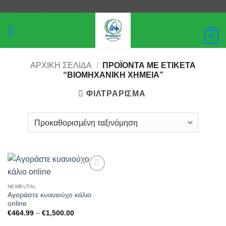
Μετάβαση
Verification: 4181bb23f93f88f9
στο
περιεχόμενο
0
ΑΡΧΙΚΉ ΣΕΛΊΔΑ
/
ΠΡΟΪΌΝΤΑ ΜΕ ΕΤΙΚΈΤΑ
“ΒΙΟΜΗΧΑΝΙΚΉ ΧΗΜΕΊΑ”
ΦΙΛΤΡΆΡΙΣΜΑ
Add to
wishlist
NEMBUTAL
Αγοράστε κυανιούχο κάλιο
online
Price
€
464.99
–
€
1,500.00
range:
€464.99