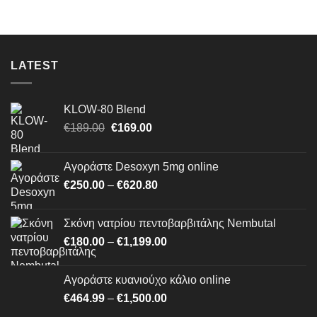
through
€1,500.00
LATEST
KLOW-80 Blend
Original
Η
€
189.00
€
169.00
price
τρέχουσα
was:
τιμή
Αγοράστε Desoxyn 5mg online
€189.00.
είναι:
Price
€
250.00
–
€
620.80
€169.00.
range:
€250.00
Σκόνη νατρίου πεντοβαρβιτάλης Nembutal
through
Price
€
180.00
–
€
1,199.00
€620.80
range:
€180.00
Αγοράστε κυανιούχο κάλιο online
through
Price
€
464.99
–
€
1,500.00
€1,199.00
range: