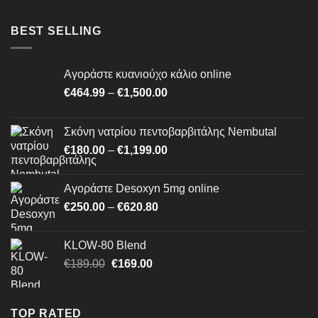
€464.99
through
BEST SELLING
€1,500.00
Αγοράστε κυανιούχο κάλιο online
Price
€
464.99
–
€
1,500.00
range:
€464.99
Σκόνη νατρίου πεντοβαρβιτάλης Nembutal
through
Price
€
180.00
–
€
1,199.00
€1,500.00
range:
€180.00
Αγοράστε Desoxyn 5mg online
through
Price
€
250.00
–
€
620.80
€1,199.00
range:
€250.00
KLOW-80 Blend
through
Original
Η
€
189.00
€
169.00
€620.80
price
τρέχουσα
was:
τιμή
€189.00.
είναι:
TOP RATED