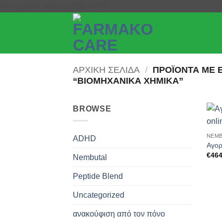
Μετάβαση
Verification: 4181bb23f93f88f9
στο
περιεχόμενο
ΑΡΧΙΚΉ ΣΕΛΊΔΑ
/
ΠΡΟΪΌΝΤΑ ΜΕ 
“ΒΙΟΜΗΧΑΝΙΚΆ ΧΗΜΙΚΆ”
BROWSE
NEMB
ADHD
Αγορ
€
464
Nembutal
Peptide Blend
Uncategorized
ανακούφιση από τον πόνο