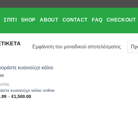
ΣΠΊΤΙ
SHOP
ABOUT
CONTACT
FAQ
CHECKOUT
ΕΤΙΚΈΤΑ
Εμφάνιση του μοναδικού αποτελέσματος
Add to
UTAL
wishlist
άστε κυανιούχο κάλιο online
Price
.99
–
€
1,500.00
range:
€464.99
through
€1,500.00