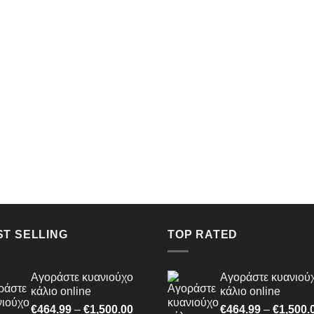
ST SELLING
TOP RATED
Αγοράστε κυανιούχο
Αγοράστε κυανιού
κάλιο online
κάλιο online
Price
€
464.99
–
€
1,500.00
€
464.99
–
€
1,500.