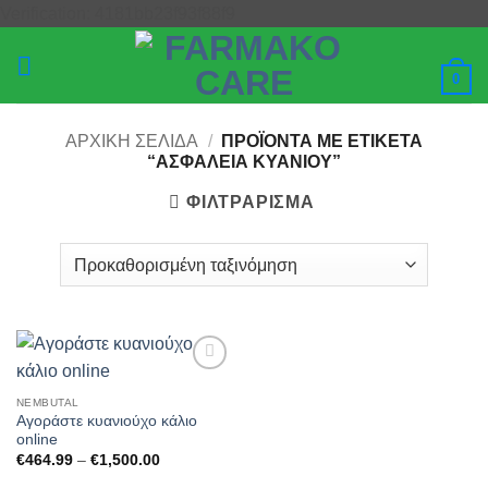
Μετάβαση
Verification: 4181bb23f93f88f9
στο
περιεχόμενο
0
ΑΡΧΙΚΉ ΣΕΛΊΔΑ
/
ΠΡΟΪΌΝΤΑ ΜΕ ΕΤΙΚΈΤΑ
“ΑΣΦΆΛΕΙΑ ΚΥΑΝΊΟΥ”
ΦΙΛΤΡΆΡΙΣΜΑ
Add to
wishlist
NEMBUTAL
Αγοράστε κυανιούχο κάλιο
online
Price
€
464.99
–
€
1,500.00
range:
€464.99