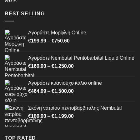
€464.99
through
BEST SELLING
€1,500.00
Αγοράστε Μορφίνη Online
Price
€
199.99
–
€
750.60
range:
€199.99
Αγοράστε Nembutal Pentobarbital Liquid Online
through
Price
€
160.00
–
€
1,250.00
€750.60
range:
€160.00
Αγοράστε κυανιούχο κάλιο online
through
Price
€
464.99
–
€
1,500.00
€1,250.00
range:
€464.99
Σκόνη νατρίου πεντοβαρβιτάλης Nembutal
through
Price
€
180.00
–
€
1,199.00
€1,500.00
range:
€180.00
through
TOP RATED