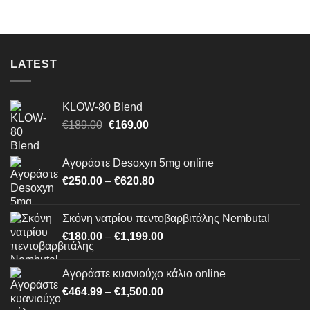
through
€1,500.00
LATEST
KLOW-80 Blend
Original
Η
€
189.00
€
169.00
price
τρέχουσα
was:
τιμή
Αγοράστε Desoxyn 5mg online
€189.00.
είναι:
Price
€
250.00
–
€
620.80
€169.00.
range:
€250.00
Σκόνη νατρίου πεντοβαρβιτάλης Nembutal
through
Price
€
180.00
–
€
1,199.00
€620.80
range:
€180.00
Αγοράστε κυανιούχο κάλιο online
through
Price
€
464.99
–
€
1,500.00
€1,199.00
range: