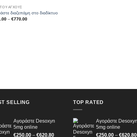
 ΤΟΥ ΆΓΧΟΥΣ
άστε διαζεπάμη στο διαδίκτυο
Price
.00
–
€
770.00
range:
€250.00
through
€770.00
ST SELLING
TOP RATED
Αγοράστε Desoxyn
Αγοράστε Desoxy
5mg online
5mg online
Price
€
250.00
–
€
620.80
€
250.00
–
€
620.80