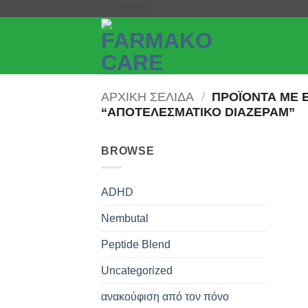
Μετάβαση
Verification: 4181bb23f93f88f9
στο
περιεχόμενο
ΑΡΧΙΚΉ ΣΕΛΊΔΑ
/
ΠΡΟΪΌΝΤΑ ΜΕ 
“ΑΠΟΤΕΛΕΣΜΑΤΙΚΌ DIAZEPAM”
BROWSE
ADHD
Nembutal
Peptide Blend
Uncategorized
ανακούφιση από τον πόνο