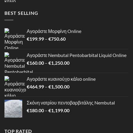
€464.99
through
BEST SELLING
€1,500.00
Αγοράστε Μορφίνη Online
Price
€
199.99
–
€
750.60
range:
€199.99
Αγοράστε Nembutal Pentobarbital Liquid Online
through
Price
€
160.00
–
€
1,250.00
€750.60
range:
€160.00
Αγοράστε κυανιούχο κάλιο online
through
Price
€
464.99
–
€
1,500.00
€1,250.00
range:
€464.99
Σκόνη νατρίου πεντοβαρβιτάλης Nembutal
through
Price
€
180.00
–
€
1,199.00
€1,500.00
range:
€180.00
through
TOP RATED