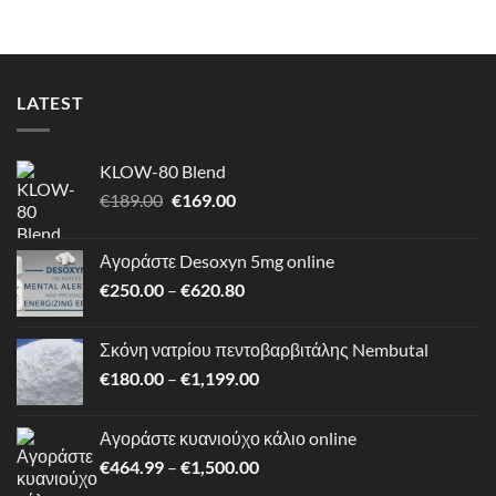
through
€189.95
LATEST
KLOW-80 Blend
Original
Η
€
189.00
€
169.00
price
τρέχουσα
was:
τιμή
Αγοράστε Desoxyn 5mg online
€189.00.
είναι:
Price
€
250.00
–
€
620.80
€169.00.
range:
€250.00
Σκόνη νατρίου πεντοβαρβιτάλης Nembutal
through
Price
€
180.00
–
€
1,199.00
€620.80
range:
€180.00
Αγοράστε κυανιούχο κάλιο online
through
Price
€
464.99
–
€
1,500.00
€1,199.00
range: