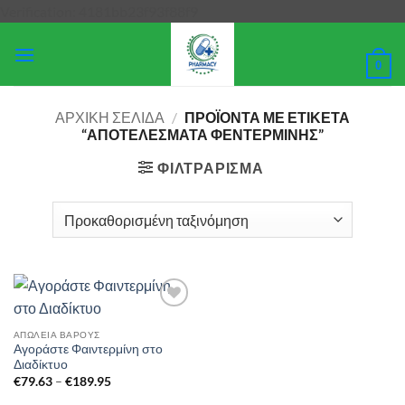
Μετάβαση
Verification: 4181bb23f93f88f9
στο
περιεχόμενο
0
ΑΡΧΙΚΉ ΣΕΛΊΔΑ
/
ΠΡΟΪΌΝΤΑ ΜΕ ΕΤΙΚΈΤΑ
“ΑΠΟΤΕΛΈΣΜΑΤΑ ΦΕΝΤΕΡΜΊΝΗΣ”
ΦΙΛΤΡΆΡΙΣΜΑ
Add to
wishlist
ΑΠΏΛΕΙΑ ΒΆΡΟΥΣ
Αγοράστε Φαιντερμίνη στο
Διαδίκτυο
Price
€
79.63
–
€
189.95
range:
€79.63