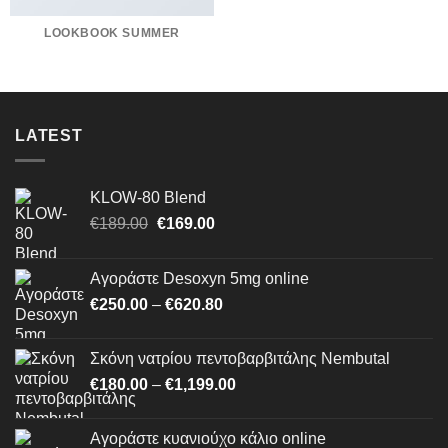
LOOKBOOK SUMMER
LATEST
KLOW-80 Blend
Original
Η
€
189.00
€
169.00
price
τρέχουσα
was:
τιμή
Αγοράστε Desoxyn 5mg online
€189.00.
είναι:
Price
€
250.00
–
€
620.80
€169.00.
range:
€250.00
Σκόνη νατρίου πεντοβαρβιτάλης Nembutal
through
Price
€
180.00
–
€
1,199.00
€620.80
range:
€180.00
Αγοράστε κυανιούχο κάλιο online
through