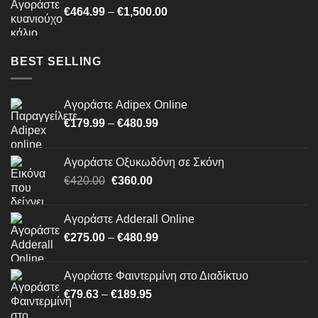
Price
€
464.99
–
€
1,500.00
€1,199.00
range:
€464.99
through
BEST SELLING
€1,500.00
Αγοράστε Adipex Online
Price
€
179.99
–
€
480.99
range:
€179.99
Αγοράστε Οξυκωδόνη σε Σκόνη
through
Original
Η
€
420.00
€
360.00
€480.99
price
τρέχουσα
was:
τιμή
Αγοράστε Adderall Online
€420.00.
είναι:
Price
€
275.00
–
€
480.99
€360.00.
range:
€275.00
Αγοράστε Φαιντερμίνη στο Διαδίκτυο
through
Price
€
79.63
–
€
189.95
€480.99
range: