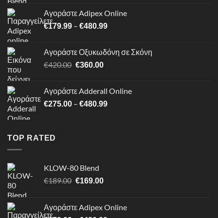
was:
τιμή
Αγοράστε Adipex Online
€189.00.
είναι:
Price
–
€
179.99
€
480.99
€169.00.
range:
€179.99
Αγοράστε Οξυκωδόνη σε Σκόνη
through
Original
Η
€
420.00
€
360.00
€480.99
price
τρέχουσα
was:
τιμή
Αγοράστε Adderall Online
€420.00.
είναι:
Price
–
€
275.00
€
480.99
€360.00.
range:
€275.00
through
TOP RATED
€480.99
KLOW-80 Blend
Original
Η
€
189.00
€
169.00
price
τρέχουσα
was:
τιμή
Αγοράστε Adipex Online
€189.00.
είναι: