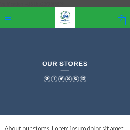
Μετάβαση
Verification: 4181bb23f93f88f9
στο
περιεχόμενο
0
OUR STORES
About our stores. Lorem ipsum dolor sit amet,