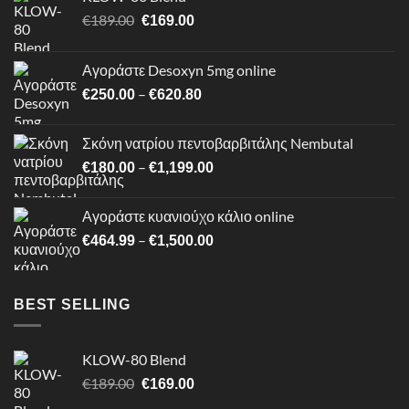
Original
Η
€
189.00
€
169.00
price
τρέχουσα
was:
τιμή
Αγοράστε Desoxyn 5mg online
€189.00.
είναι:
Price
–
€
250.00
€
620.80
€169.00.
range:
€250.00
Σκόνη νατρίου πεντοβαρβιτάλης Nembutal
through
Price
–
€
180.00
€
1,199.00
€620.80
range:
€180.00
Αγοράστε κυανιούχο κάλιο online
through
Price
–
€
464.99
€
1,500.00
€1,199.00
range:
€464.99
through
BEST SELLING
€1,500.00
KLOW-80 Blend
Original
Η
€
189.00
€
169.00
price
τρέχουσα