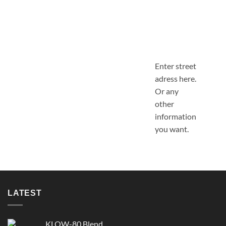
Enter street
adress here.
Or any
other
information
you want.
LATEST
KLOW-80 Blend