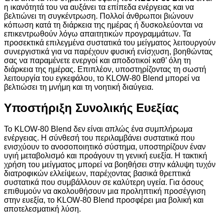
η ικανότητά του να αυξάνει τα επίπεδα ενέργειας και να
βελτιώνει τη συγκέντρωση. Πολλοί άνθρωποι βιώνουν
κόπωση κατά τη διάρκεια της ημέρας ή δυσκολεύονται να
επικεντρωθούν λόγω απαιτητικών προγραμμάτων. Τα
προσεκτικά επιλεγμένα συστατικά του μείγματος λειτουργούν
συνεργιστικά για να παρέχουν φυσική ενίσχυση, βοηθώντας
σας να παραμένετε ενεργοί και αποδοτικοί καθ’ όλη τη
διάρκεια της ημέρας. Επιπλέον, υποστηρίζοντας τη σωστή
λειτουργία του εγκεφάλου, το KLOW-80 Blend μπορεί να
βελτιώσει τη μνήμη και τη νοητική διαύγεια.
Υποστήριξη Συνολικής Ευεξίας
Το KLOW-80 Blend δεν είναι απλώς ένα συμπλήρωμα
ενέργειας. Η σύνθεσή του περιλαμβάνει συστατικά που
ενισχύουν το ανοσοποιητικό σύστημα, υποστηρίζουν έναν
υγιή μεταβολισμό και προάγουν τη γενική ευεξία. Η τακτική
χρήση του μείγματος μπορεί να βοηθήσει στην κάλυψη τυχόν
διατροφικών ελλείψεων, παρέχοντας βασικά θρεπτικά
συστατικά που συμβάλλουν σε καλύτερη υγεία. Για όσους
επιθυμούν να ακολουθήσουν μια προληπτική προσέγγιση
στην ευεξία, το KLOW-80 Blend προσφέρει μια βολική και
αποτελεσματική λύση.