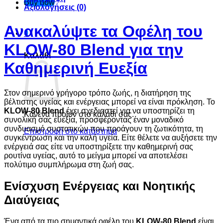
Buy now
Αξιολογήσεις (0)
Ανακαλύψτε τα Οφέλη του
0
KLOW-80 Blend για την
Καλάθι
Καθημερινή Ευεξία
Στον σημερινό γρήγορο τρόπο ζωής, η διατήρηση της
βέλτιστης υγείας και ενέργειας μπορεί να είναι πρόκληση. Το
KLOW-80 Blend
έχει σχεδιαστεί για να υποστηρίζει τη
Κανένα προϊόν στο καλάθι σας.
συνολική σας ευεξία, προσφέροντας έναν μοναδικό
συνδυασμό συστατικών που προάγουν τη ζωτικότητα, τη
Επιστροφή στο κατάστημα
συγκέντρωση και την καλή υγεία. Είτε θέλετε να αυξήσετε την
ενέργειά σας είτε να υποστηρίξετε την καθημερινή σας
ρουτίνα υγείας, αυτό το μείγμα μπορεί να αποτελέσει
πολύτιμο συμπλήρωμα στη ζωή σας.
Ενίσχυση Ενέργειας και Νοητικής
Διαύγειας
Ένα από τα πιο σημαντικά οφέλη του
KLOW-80 Blend
είναι