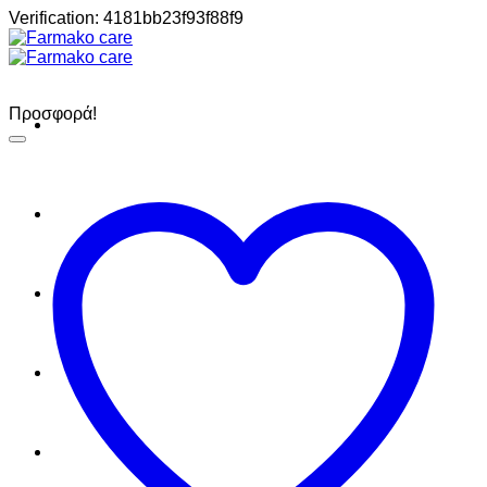
Μετάβαση
Verification: 4181bb23f93f88f9
στο
περιεχόμενο
Προσφορά!
Σπίτι
Shop
About
Contact