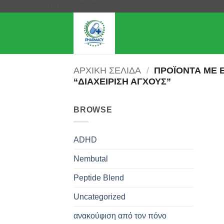
Μετάβαση
Verification: 4181bb23f93f88f9
στο
περιεχόμενο
ΑΡΧΙΚΉ ΣΕΛΊΔΑ
/
ΠΡΟΪΌΝΤΑ ΜΕ 
“ΔΙΑΧΕΊΡΙΣΗ ΆΓΧΟΥΣ”
BROWSE
ADHD
Nembutal
Peptide Blend
Uncategorized
ανακούφιση από τον πόνο