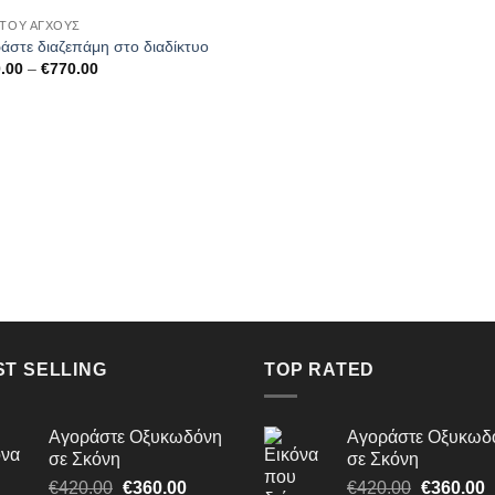
 ΤΟΥ ΆΓΧΟΥΣ
άστε διαζεπάμη στο διαδίκτυο
Price
.00
–
€
770.00
range:
€250.00
through
€770.00
ST SELLING
TOP RATED
Αγοράστε Οξυκωδόνη
Αγοράστε Οξυκωδ
σε Σκόνη
σε Σκόνη
Original
Η
Original
€
420.00
€
360.00
€
420.00
€
360.00